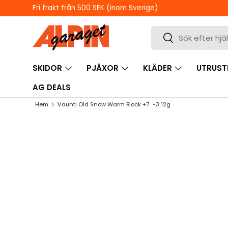
Fri frakt från 500 SEK (inom Sverige)
HOPPA TILL INNEHÅLL
Sök
Sök
SKIDOR
PJÄXOR
KLÄDER
UTRUST
AG DEALS
Hem
Vauhti Old Snow Warm Block +7…-3 12g
HOPPA TILL PRODUKTINFORMATION