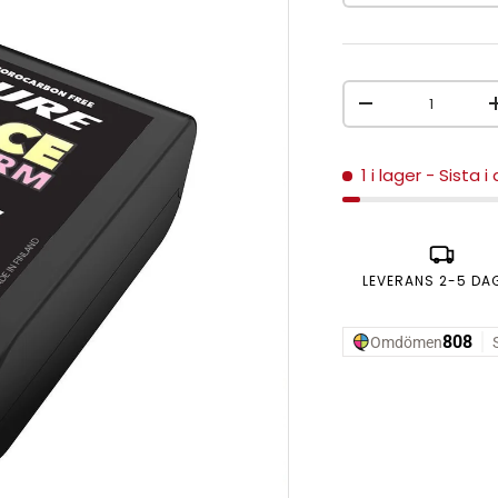
Antal
MINSKA ANTAL
1 i lager
- Sista i
LEVERANS 2-5 DA