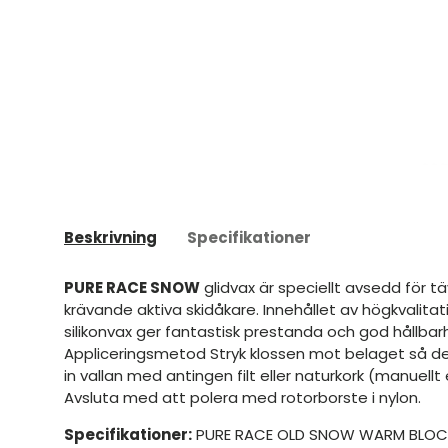
Beskrivning
Specifikationer
PURE RACE SNOW
glidvax är speciellt avsedd för t
krävande aktiva skidåkare. Innehållet av högkvalitat
silikonvax ger fantastisk prestanda och god hållbarh
Appliceringsmetod Stryk klossen mot belaget så det 
in vallan med antingen filt eller naturkork (manuellt e
Avsluta med att polera med rotorborste i nylon.
Specifikationer:
PURE RACE OLD SNOW WARM BLOCK,