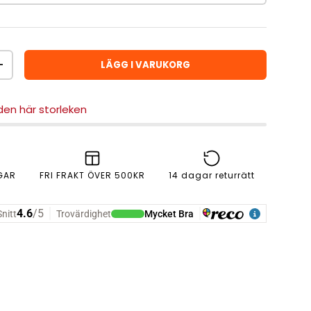
LÄGG I VARUKORG
ÖKA ANTAL
 den här storleken
GAR
FRI FRAKT ÖVER 500KR
14 dagar returrätt