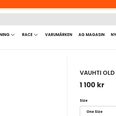
NING
RACE
VARUMÄRKEN
AG MAGASIN
NY
VAUHTI OLD
Ordinarie 
1 100 kr
Size
One Size