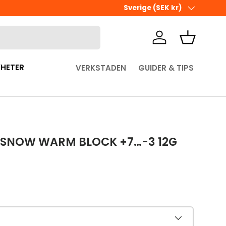
ÖPPETTIDER I BUTIKEN
Land/Region
Sverige (SEK kr)
Logga in
Korg
HETER
VERKSTADEN
GUIDER & TIPS
 SNOW WARM BLOCK +7…-3 12G
pris