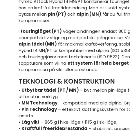
Tyrolia Attack Hybrid 14 MN/PT kombinerar touringe
hos en kraftfull freeridebindning. Med ett unikt sys
bytas mellan
pin (PT)
och
alpin (MN)
får du full f
kompromisser.
I
touringläget (PT)
väger bindningen endast 865 g
energieffektiv stigning med perfekt gångrörelse. Vid
alpin tådel (MN)
för maximal kraftöverföring, stabil
Hybrid 14 MN/PT är kompatibel med alpina (ISO 5355
och touringpjäxor med tech-inserts (ISO 9523). Den
toppturare som vill ha
ett system för hela berget
kompromissa på vikt eller prestanda.
TEKNOLOGI & KONSTRUKTION
•
Utbytbar tådel (PT / MN)
– byt mellan pin-läge f
utför utan verktyg.
•
MN Technology
– kompatibel med alla alpina, Gri
•
Pin Technology
– effektivt klättringssystem för 
inserts.
•
Låg vikt
– 865 g i hike-läge / 1115 g i ski-läge.
•
Kraftfull freerideprestanda
– stabilitet, precisi