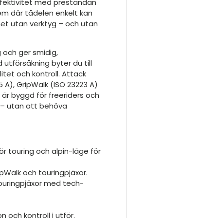
ffektivitet med prestandan
tem där tådelen enkelt kan
rihet utan verktyg – och utan
 och ger smidig,
 utförsåkning byter du till
itet och kontroll. Attack
 A), GripWalk (ISO 23223 A)
 är byggd för freeriders och
– utan att behöva
ör touring och alpin-läge för
pWalk och touringpjäxor.
touringpjäxor med tech-
on och kontroll i utför.