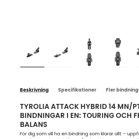
Ladda bild 1 i gallerivyn
Ladda bild 2 i gallerivyn
Ladda bild 3 i gallerivyn
Ladda bild 4 i 
La
Beskrivning
Specifikationer
Fler bindning
TYROLIA ATTACK HYBRID 14 MN/PT
BINDNINGAR I EN: TOURING OCH FR
BALANS
För dig som vill ha en bindning som klarar allt – uppf