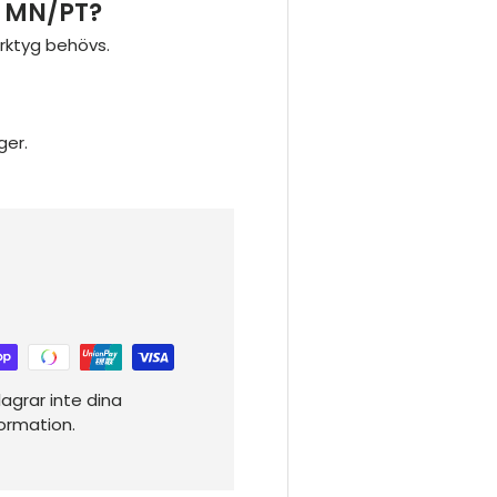
 MN/PT?
erktyg behövs.
ger.
agrar inte dina
formation.