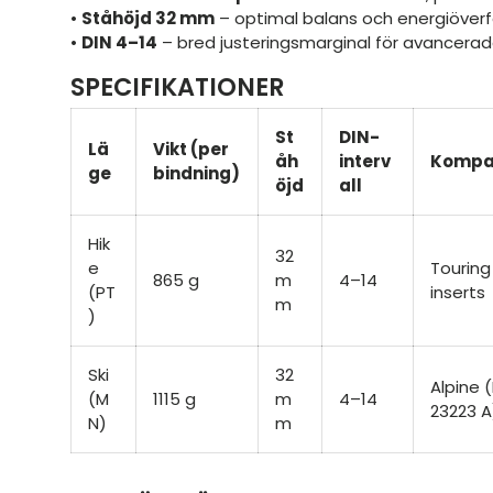
•
Ståhöjd 32 mm
– optimal balans och energiöverf
•
DIN 4–14
– bred justeringsmarginal för avancerad
SPECIFIKATIONER
St
DIN-
Lä
Vikt (per
åh
interv
Kompat
ge
bindning)
öjd
all
Hik
32
e
Touring
865 g
m
4–14
(PT
inserts
m
)
Ski
32
Alpine 
(M
1115 g
m
4–14
23223 A
N)
m