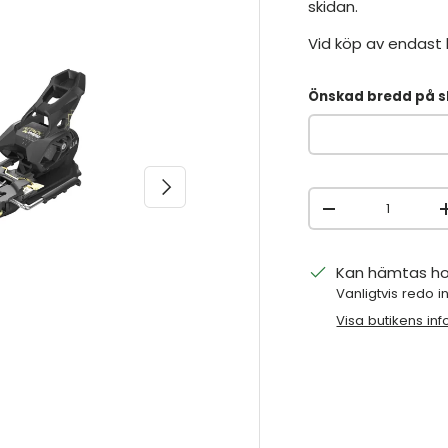
skidan.
Vid köp av endast b
Önskad bredd på s
NÄSTA
Antal
MINSKA ANTAL
Kan hämtas h
Vanligtvis redo 
Visa butikens in