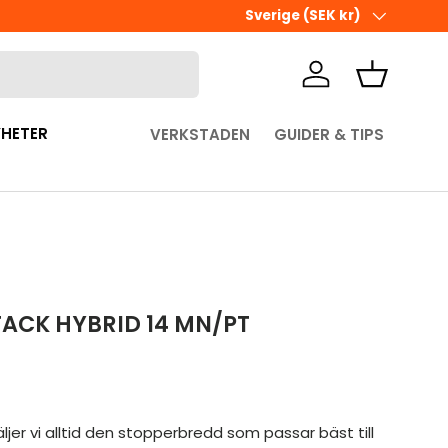
Ute i sista minuten? Välj Hämta 
Land/Region
Sverige (SEK kr)
Logga in
Korg
HETER
VERKSTADEN
GUIDER & TIPS
TACK HYBRID 14 MN/PT
pris
äljer vi alltid den stopperbredd som passar bäst till