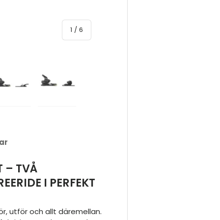
av
1
/
6
gallerivyn
dda bild 5 i gallerivyn
Ladda bild 6 i gallerivyn
ar
 – TVÅ
EERIDE I PERFEKT
ör, utför och allt däremellan.