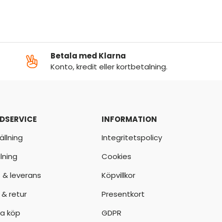
Betala med Klarna
Konto, kredit eller kortbetalning.
DSERVICE
INFORMATION
ällning
Integritetspolicy
lning
Cookies
t & leverans
Köpvillkor
 & retur
Presentkort
a köp
GDPR