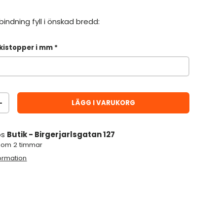
indning fyll i önskad bredd:
kistopper i mm
LÄGG I VARUKORG
ÖKA ANTAL
os
Butik - Birgerjarlsgatan 127
inom 2 timmar
formation