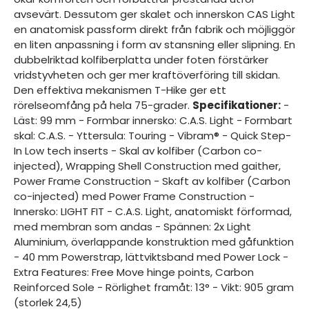
avsevärt. Dessutom ger skalet och innerskon CAS Light
en anatomisk passform direkt från fabrik och möjliggör
en liten anpassning i form av stansning eller slipning. En
dubbelriktad kolfiberplatta under foten förstärker
vridstyvheten och ger mer kraftöverföring till skidan.
Den effektiva mekanismen T-Hike ger ett
rörelseomfång på hela 75-grader.
Specifikationer:
-
Läst: 99 mm - Formbar innersko: C.A.S. Light - Formbart
skal: C.A.S. - Yttersula: Touring - Vibram® - Quick Step-
In Low tech inserts - Skal av kolfiber (Carbon co-
injected), Wrapping Shell Construction med gaither,
Power Frame Construction - Skaft av kolfiber (Carbon
co-injected) med Power Frame Construction -
Innersko: LIGHT FIT - C.A.S. Light, anatomiskt förformad,
med membran som andas - Spännen: 2x Light
Aluminium, överlappande konstruktion med gåfunktion
- 40 mm Powerstrap, lättviktsband med Power Lock -
Extra Features: Free Move hinge points, Carbon
Reinforced Sole - Rörlighet framåt: 13° - Vikt: 905 gram
(storlek 24,5)