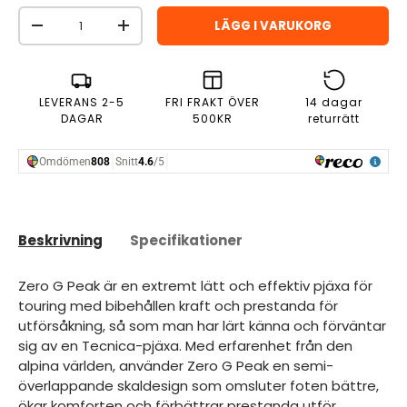
Antal
LÄGG I VARUKORG
MINSKA ANTAL
ÖKA ANTAL
LEVERANS 2-5
FRI FRAKT ÖVER
14 dagar
DAGAR
500KR
returrätt
Beskrivning
Specifikationer
Zero G Peak är en extremt lätt och effektiv pjäxa för
touring med bibehållen kraft och prestanda för
utförsåkning, så som man har lärt känna och förväntar
sig av en Tecnica-pjäxa. Med erfarenhet från den
alpina världen, använder Zero G Peak en semi-
överlappande skaldesign som omsluter foten bättre,
ökar komforten och förbättrar prestanda utför