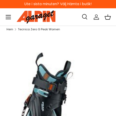
Ute i sista minuten? Välj Hämta i butik!
HOPPA TILL INNEHÅLL
Sök
Logga in
Kor
Sök
Sök
Hem
Tecnica Zero G Peak Women
HOPPA TILL PRODUKTINFORMATION