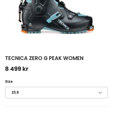
TECNICA ZERO G PEAK WOMEN
Ordinarie pris
8 499 kr
Size
23,5