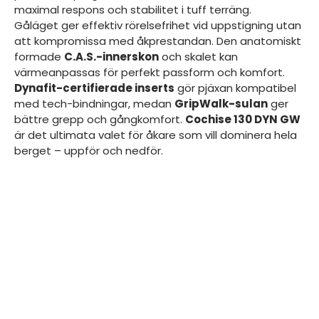
maximal respons och stabilitet i tuff terräng.
Gåläget ger effektiv rörelsefrihet vid uppstigning utan
att kompromissa med åkprestandan. Den anatomiskt
formade
C.A.S.-innerskon
och skalet kan
värmeanpassas för perfekt passform och komfort.
Dynafit-certifierade inserts
gör pjäxan kompatibel
med tech-bindningar, medan
GripWalk-sulan
ger
bättre grepp och gångkomfort.
Cochise 130 DYN GW
är det ultimata valet för åkare som vill dominera hela
berget – uppför och nedför.