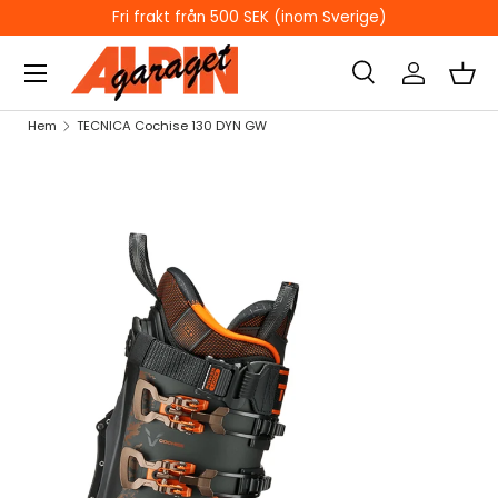
EK (inom Sverige)
ÖPPETTIDER I BUTI
HOPPA TILL INNEHÅLL
Sök
Logga in
Kor
Sök
Sök
Hem
TECNICA Cochise 130 DYN GW
HOPPA TILL PRODUKTINFORMATION