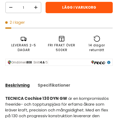
Antal
LÄGG I VARUKORG
MINSKA ANTAL
ÖKA ANTAL
2 i lager
LEVERANS 2-5
FRI FRAKT ÖVER
14 dagar
DAGAR
500KR
returrätt
Beskrivning
Specifikationer
TECNICA Cochise 130 DYN GW
är en kompromisslös
freeride- och toppturspjäxa för erfarna åkare som
kräver kraft, precision och mångsidighet. Med en flex
på 130 och progressiv konstruktion levererar den