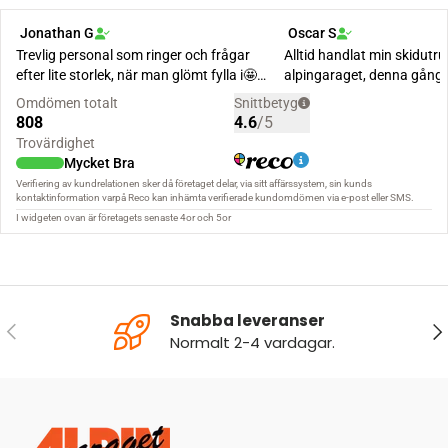
Snabba leveranser
FÖREGÅENDE
NÄ
Normalt 2-4 vardagar.