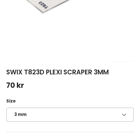
SWIX T823D PLEXI SCRAPER 3MM
Ordinarie pris
70 kr
Size
3 mm