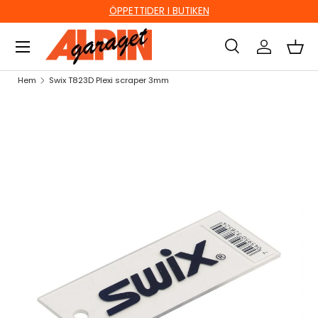
ÖPPETTIDER I BUTIKEN
HOPPA TILL INNEHÅLL
Sök
Logga in
Kor
Sök
Sök
Hem
Swix T823D Plexi scraper 3mm
HOPPA TILL PRODUKTINFORMATION