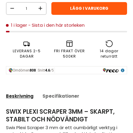
Antal
LÄGG I VARUKORG
MINSKA ANTAL
ÖKA ANTAL
1 i lager
- Sista i den här storleken
LEVERANS 2-5
FRI FRAKT ÖVER
14 dagar
DAGAR
500KR
returrätt
Beskrivning
Specifikationer
SWIX PLEXI SCRAPER 3MM – SKARPT,
STABILT OCH NÖDVÄNDIGT
Swix Plexi Scraper 3 mm är ett oumbärligt verktyg i