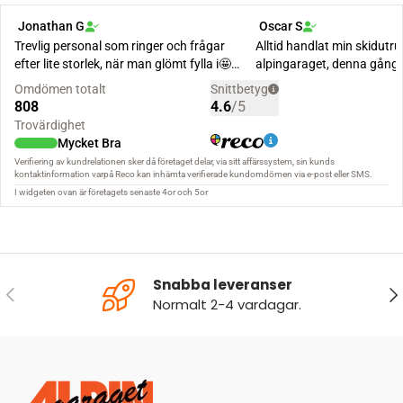
Snabba leveranser
FÖREGÅENDE
NÄ
Normalt 2-4 vardagar.