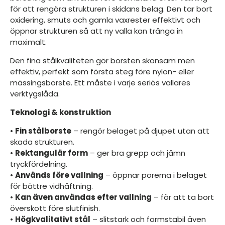
för att rengöra strukturen i skidans belag. Den tar bort
oxidering, smuts och gamla vaxrester effektivt och
öppnar strukturen så att ny valla kan tränga in
maximalt.
Den fina stålkvaliteten gör borsten skonsam men
effektiv, perfekt som första steg före nylon- eller
mässingsborste. Ett måste i varje seriös vallares
verktygslåda.
Teknologi & konstruktion
•
Fin stålborste
– rengör belaget på djupet utan att
skada strukturen.
•
Rektangulär form
– ger bra grepp och jämn
tryckfördelning.
•
Används före vallning
– öppnar porerna i belaget
för bättre vidhäftning.
•
Kan även användas efter vallning
– för att ta bort
överskott före slutfinish.
•
Högkvalitativt stål
– slitstark och formstabil även