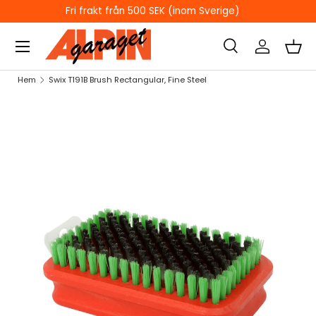
ÖPPETTIDER I BUTIKEN
HOPPA TILL INNEHÅLL
Sök
Logga in
Kor
Sök
Sök
Hem
Swix T191B Brush Rectangular, Fine Steel
HOPPA TILL PRODUKTINFORMATION