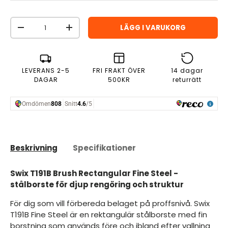
Antal
LÄGG I VARUKORG
MINSKA ANTAL
ÖKA ANTAL
LEVERANS 2-5
FRI FRAKT ÖVER
14 dagar
DAGAR
500KR
returrätt
Beskrivning
Specifikationer
Swix T191B Brush Rectangular Fine Steel -
stålborste för djup rengöring och struktur
För dig som vill förbereda belaget på proffsnivå. Swix
T191B Fine Steel är en rektangulär stålborste med fin
borstning som används före och ibland efter vallning