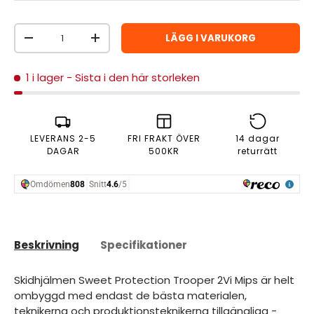
Antal
LÄGG I VARUKORG
MINSKA ANTAL
ÖKA ANTAL
1 i lager
- Sista i den här storleken
LEVERANS 2-5
FRI FRAKT ÖVER
14 dagar
DAGAR
500KR
returrätt
Beskrivning
Specifikationer
Skidhjälmen Sweet Protection Trooper 2Vi Mips är helt
ombyggd med endast de bästa materialen,
teknikerna och produktionsteknikerna tillgängliga -