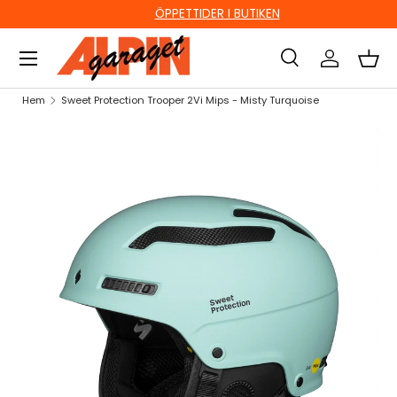
ÖPPETTIDER I BUTIKEN
HOPPA TILL INNEHÅLL
Sök
Logga in
Kor
Sök
Sök
Hem
Sweet Protection Trooper 2Vi Mips - Misty Turquoise
HOPPA TILL PRODUKTINFORMATION