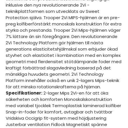
inklusive den nya revolutionerande 2Vi -
teknikplattformen som utvecklats av Sweet
Protection själva. Trooper 2Vi MIPS-hjälmen är en pre-
preg kolfiberförstärkt monoskals konstruktion för extra
styrka och prestanda. Trooper 2Vi Mips-hjälmen väger
7% lättare än sin föregångare. Den revolutionerande
2Vi Technology Platform gör hjälmen till nästa
generations elasticitetshjälmskal som erbjuder ökad
styvhet och elasticitet i kombination med en komplex
geometri med flerdensitet stötdämpande foder med
kraftigt förbättrad slagavledning baserad på det
mänskliga huvudets geometri. 2Vi Technology
Platform innehåller också en unik 2-lagers Mips-teknik
för att minska rotationskrafterna på hjärnan.
Specifikationer:
2-lager Mips 2Vi-en för att öka
säkerheten och komforten Monoskalskonstruktion
med variabel tjocklek Termoplastisk laminerad kolfiber
Snap-in-foder för komfort, avtagbar och tvättbar
Vridskiva Occigrip fit-system med höjdjustering
Justerbar ventilation Fidlock Magnetiskt spänne