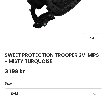
av
1
/
4
SWEET PROTECTION TROOPER 2VI MIPS
- MISTY TURQUOISE
Ordinarie pris
3 199 kr
Size
S-M