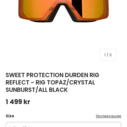
av
1
/
2
SWEET PROTECTION DURDEN RIG
REFLECT - RIG TOPAZ/CRYSTAL
SUNBURST/ALL BLACK
Ordinarie pris
1 499 kr
Size
Storleksguide