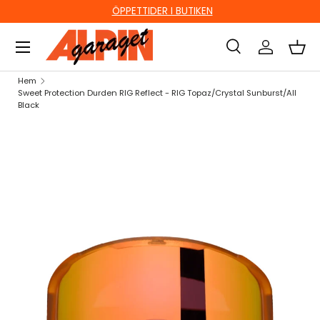
ÖPPETTIDER I BUTIKEN
HOPPA TILL INNEHÅLL
Sök
Logga in
Kor
Sök
Sök
Hem
Sweet Protection Durden RIG Reflect - RIG Topaz/Crystal Sunburst/All
Black
HOPPA TILL PRODUKTINFORMATION