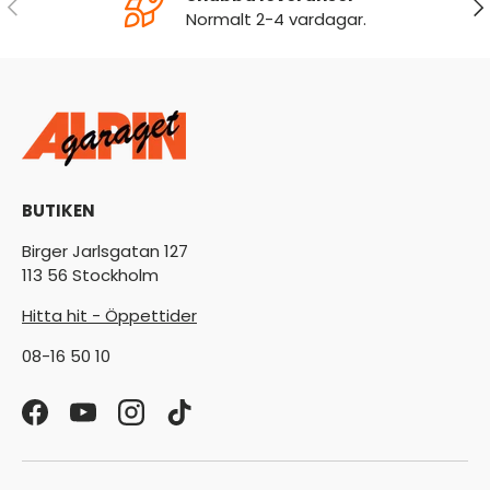
FÖREGÅENDE
NÄ
Normalt 2-4 vardagar.
BUTIKEN
Birger Jarlsgatan 127
113 56 Stockholm
Hitta hit - Öppettider
08-16 50 10
Facebook
YouTube
Instagram
TikTok