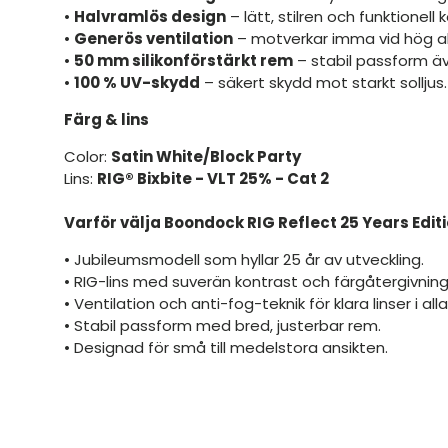
•
Halvramlös design
– lätt, stilren och funktionell 
•
Generös ventilation
– motverkar imma vid hög ak
•
50 mm silikonförstärkt rem
– stabil passform ä
•
100 % UV-skydd
– säkert skydd mot starkt solljus.
Färg & lins
Color:
Satin White/Block Party
Lins:
RIG® Bixbite - VLT 25% - Cat 2
Varför välja Boondock RIG Reflect 25 Years Edit
• Jubileumsmodell som hyllar 25 år av utveckling.
• RIG-lins med suverän kontrast och färgåtergivning
• Ventilation och anti-fog-teknik för klara linser i all
• Stabil passform med bred, justerbar rem.
• Designad för små till medelstora ansikten.