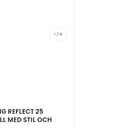
av
1
/
4
yn
 4 i gallerivyn
G REFLECT 25
LL MED STIL OCH