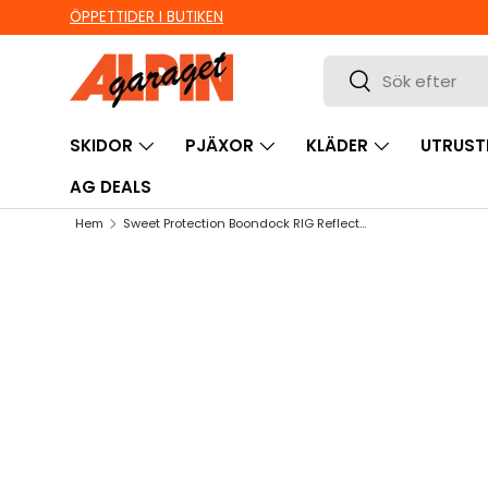
ÖPPETTIDER I BUTIKEN
HOPPA TILL INNEHÅLL
Sök
Sök
SKIDOR
PJÄXOR
KLÄDER
UTRUST
AG DEALS
Hem
Sweet Protection Boondock RIG Reflect Block Party - RIG Bixbite/Satin White/Block Party
HOPPA TILL PRODUKTINFORMATION