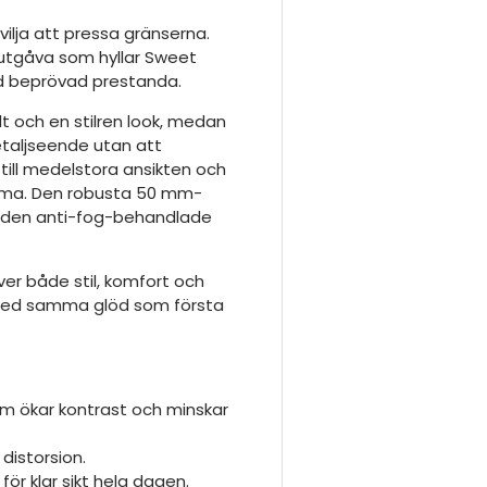
ilja att pressa gränserna.
lutgåva som hyllar Sweet
ed beprövad prestanda.
t och en stilren look, medan
detaljseende utan att
till medelstora ansikten och
imma. Den robusta 50 mm-
h den anti-fog-behandlade
er både stil, komfort och
t med samma glöd som första
om ökar kontrast och minskar
 distorsion.
ör klar sikt hela dagen.