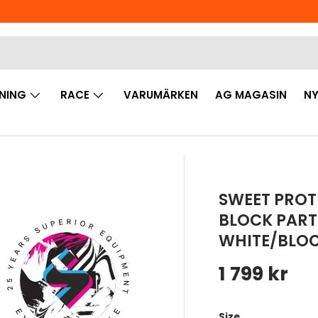
NING
RACE
VARUMÄRKEN
AG MAGASIN
NY
SWEET PROT
BLOCK PARTY
WHITE/BLOC
Ordinarie 
1 799 kr
Size