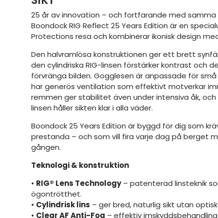
SIKT
25 år av innovation – och fortfarande med samma v
Boondock RIG Reflect 25 Years Edition är en specia
Protections resa och kombinerar ikonisk design m
Den halvramlösa konstruktionen ger ett brett synfäl
den cylindriska RIG-linsen förstärker kontrast och 
förvränga bilden. Gogglesen är anpassade för små 
har generös ventilation som effektivt motverkar 
remmen ger stabilitet även under intensiva åk, oc
linsen håller sikten klar i alla väder.
Boondock 25 Years Edition är byggd för dig som kräv
prestanda – och som vill fira varje dag på berge
gången.
Teknologi & konstruktion
•
RIG® Lens Technology
– patenterad linsteknik s
ögontrötthet.
•
Cylindrisk lins
– ger bred, naturlig sikt utan optisk
•
Clear AF Anti-Fog
– effektiv imskyddsbehandling f