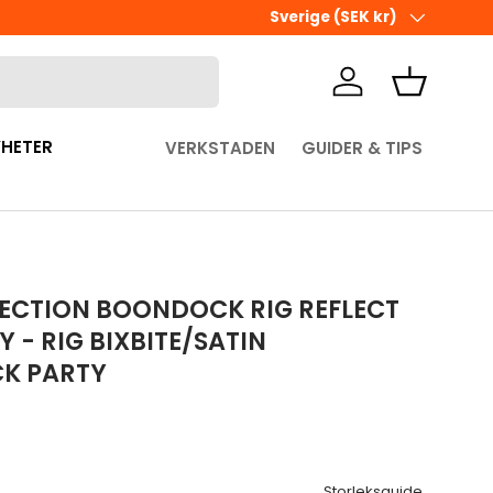
Ute i sista minuten? Välj Hämta 
Land/Region
Sverige (SEK kr)
Logga in
Korg
HETER
VERKSTADEN
GUIDER & TIPS
ECTION BOONDOCK RIG REFLECT
 - RIG BIXBITE/SATIN
K PARTY
pris
Storleksguide