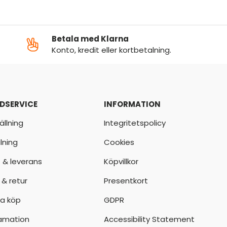
Betala med Klarna
Konto, kredit eller kortbetalning.
DSERVICE
INFORMATION
ällning
Integritetspolicy
lning
Cookies
t & leverans
Köpvillkor
 & retur
Presentkort
a köp
GDPR
amation
Accessibility Statement