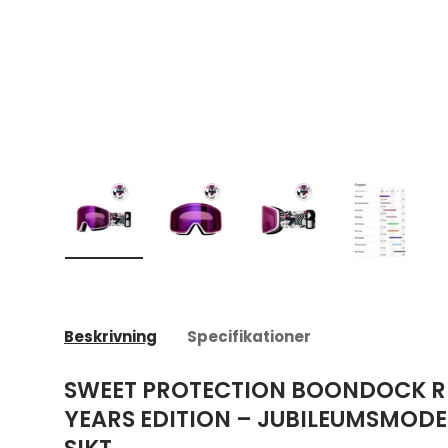
Ladda bild 1 i gallerivyn
Ladda bild 2 i gallerivyn
Ladda bild 3 i galleriv
Ladda bild
Beskrivning
Specifikationer
SWEET PROTECTION BOONDOCK RI
YEARS EDITION – JUBILEUMSMODE