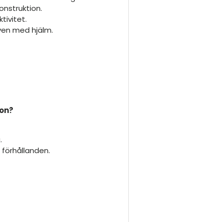
konstruktion.
tivitet.
ven med hjälm.
ion?
.
a förhållanden.