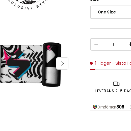
One Size
Antal
MINSKA ANTAL
NÄSTA
1 i lager
- Sista i
LEVERANS 2-5 DA