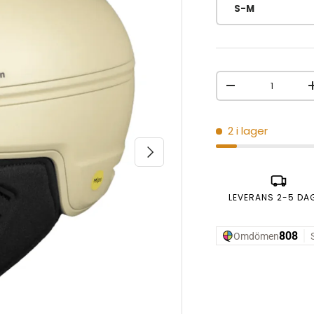
S-M
Antal
MINSKA ANTAL
2 i lager
NÄSTA
LEVERANS 2-5 DA