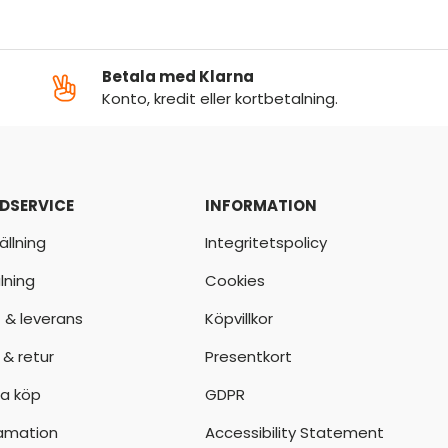
Betala med Klarna
Konto, kredit eller kortbetalning.
DSERVICE
INFORMATION
ällning
Integritetspolicy
lning
Cookies
t & leverans
Köpvillkor
 & retur
Presentkort
a köp
GDPR
amation
Accessibility Statement