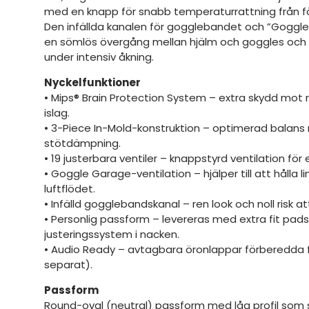
med en knapp för snabb temperaturrattning från förs
Den infällda kanalen för gogglebandet och ”Goggle
en sömlös övergång mellan hjälm och goggles oc
under intensiv åkning.
Nyckelfunktioner
• Mips® Brain Protection System – extra skydd mot 
islag.
• 3-Piece In-Mold-konstruktion – optimerad balans m
stötdämpning.
• 19 justerbara ventiler – knappstyrd ventilation för
• Goggle Garage-ventilation – hjälper till att hålla l
luftflödet.
• Infälld gogglebandskanal – ren look och noll risk 
• Personlig passform – levereras med extra fit pads
justeringssystem i nacken.
• Audio Ready – avtagbara öronlappar förberedda f
separat).
Passform
Round-oval (neutral) passform med låg profil som si