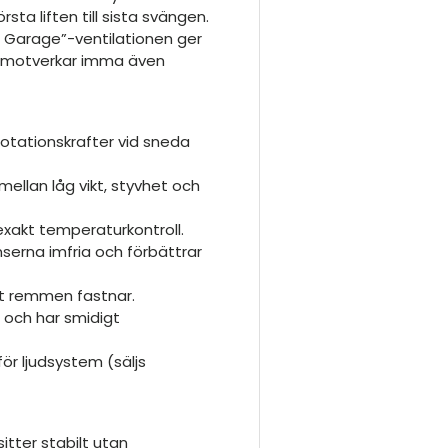
ta liften till sista svängen.
 Garage”-ventilationen ger
h motverkar imma även
rotationskrafter vid sneda
ellan låg vikt, styvhet och
 exakt temperaturkontroll.
inserna imfria och förbättrar
att remmen fastnar.
 och har smidigt
ör ljudsystem (säljs
tter stabilt utan