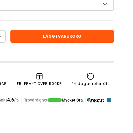
LÄGG I VARUKORG
ÖKA ANTAL
GAR
FRI FRAKT ÖVER 500KR
14 dagar returrätt