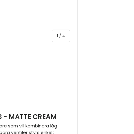
av
1
/
4
yn
 4 i gallerivyn
S - MATTE CREAM
re som vill kombinera låg
bara ventiler styrs enkelt