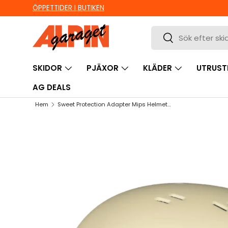
ÖPPETTIDER I BUTIKEN
HOPPA TILL INNEHÅLL
Sök
Sök
SKIDOR
PJÄXOR
KLÄDER
UTRUST
AG DEALS
Hem
Sweet Protection Adapter Mips Helmet - Matte Cream
HOPPA TILL PRODUKTINFORMATION