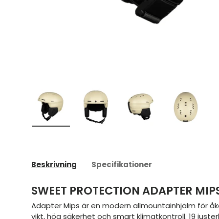
Ladda bild 1 i gallerivyn
Ladda bild 2 i gallerivyn
Ladda bild 3 i galleriv
Ladda bild
Beskrivning
Specifikationer
SWEET PROTECTION ADAPTER MIP
Adapter Mips är en modern allmountainhjälm för åka
vikt, hög säkerhet och smart klimatkontroll. 19 juster