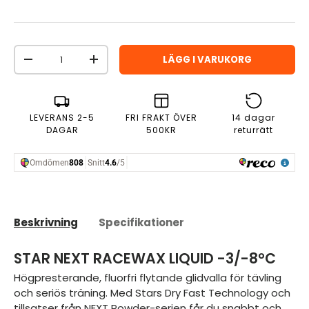
Antal
LÄGG I VARUKORG
MINSKA ANTAL
ÖKA ANTAL
LEVERANS 2-5
FRI FRAKT ÖVER
14 dagar
DAGAR
500KR
returrätt
Beskrivning
Specifikationer
STAR NEXT RACEWAX LIQUID -3/-8°C
Högpresterande, fluorfri flytande glidvalla för tävling
och seriös träning. Med Stars Dry Fast Technology och
tillsatser från NEXT Powder-serien får du snabbt och