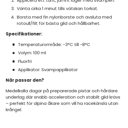
Applicera ett tunt, jämnt lager med svampen.
Vänta cirka 1 minut tills vätskan torkat.
Borsta med fin nylonborste och avsluta med
rotoull/filt för bästa glid och hållbarhet.
Specifikationer:
Temperaturområde: -3°C till -8°C
Volym: 100 ml
Fluorfri
Applikator: Svampapplikator
När passar den?
Medelkalla dagar på preparerade pistar och hårdare
underlag där snabb acceleration och stabilt glid krävs
– perfekt för alpina åkare som vill ha racekänsla utan
krångel.