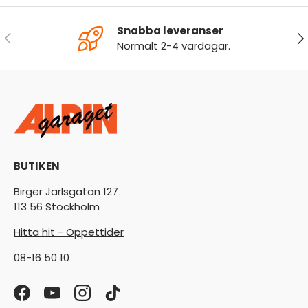
Snabba leveranser
FÖREGÅENDE
NÄ
Normalt 2-4 vardagar.
BUTIKEN
Birger Jarlsgatan 127
113 56 Stockholm
Hitta hit - Öppettider
08-16 50 10
Facebook
YouTube
Instagram
TikTok