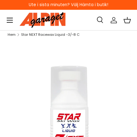
Ute i sista minuten? Välj Hämta i butik!
HOPPA TILL INNEHÅLL
Sök
Logga in
Kor
Sök
Sök
Hem
Star NEXT Racewax Liquid -3/-8 C
HOPPA TILL PRODUKTINFORMATION