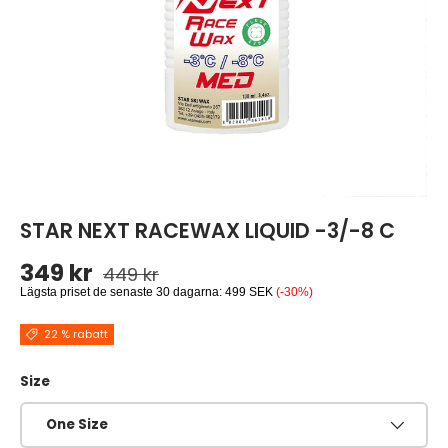
STAR NEXT RACEWAX LIQUID -3/-8 C
Ordinarie pris
Reapris
349 kr
449 kr
Lägsta priset de senaste 30 dagarna:
499 SEK
(-30%)
22 % rabatt
Size
One Size