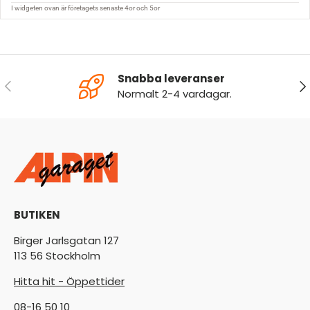
Snabba leveranser
FÖREGÅENDE
NÄ
Normalt 2-4 vardagar.
BUTIKEN
Birger Jarlsgatan 127
113 56 Stockholm
Hitta hit - Öppettider
08-16 50 10