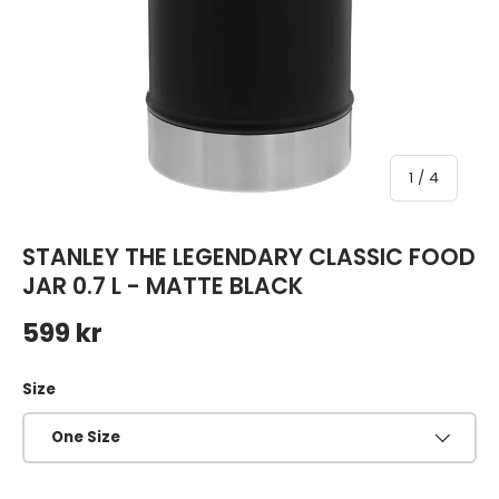
av
1
/
4
STANLEY THE LEGENDARY CLASSIC FOOD
JAR 0.7 L - MATTE BLACK
Ordinarie pris
599 kr
Size
One Size