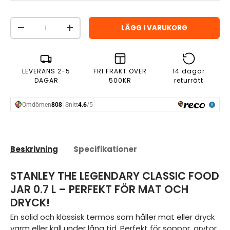
Antal
LÄGG I VARUKORG
MINSKA ANTAL
ÖKA ANTAL
LEVERANS 2-5
FRI FRAKT ÖVER
14 dagar
DAGAR
500KR
returrätt
Beskrivning
Specifikationer
STANLEY THE LEGENDARY CLASSIC FOOD
JAR 0.7 L – PERFEKT FÖR MAT OCH
DRYCK!
En solid och klassisk termos som håller mat eller dryck
varm eller kall under lång tid. Perfekt för soppor, grytor