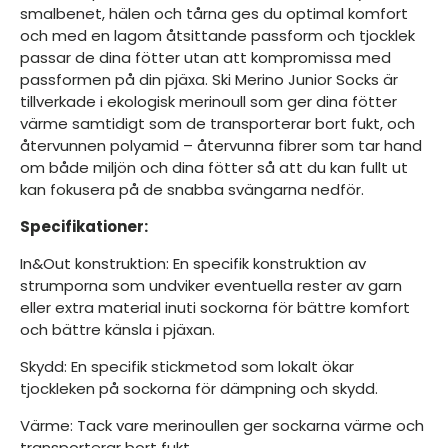
smalbenet, hälen och tårna ges du optimal komfort
och med en lagom åtsittande passform och tjocklek
passar de dina fötter utan att kompromissa med
passformen på din pjäxa. Ski Merino Junior Socks är
tillverkade i ekologisk merinoull som ger dina fötter
värme samtidigt som de transporterar bort fukt, och
återvunnen polyamid – återvunna fibrer som tar hand
om både miljön och dina fötter så att du kan fullt ut
kan fokusera på de snabba svängarna nedför.
Specifikationer:
In&Out konstruktion: En specifik konstruktion av
strumporna som undviker eventuella rester av garn
eller extra material inuti sockorna för bättre komfort
och bättre känsla i pjäxan.
Skydd: En specifik stickmetod som lokalt ökar
tjockleken på sockorna för dämpning och skydd.
Värme: Tack vare merinoullen ger sockarna värme och
transporterar bort fukt.