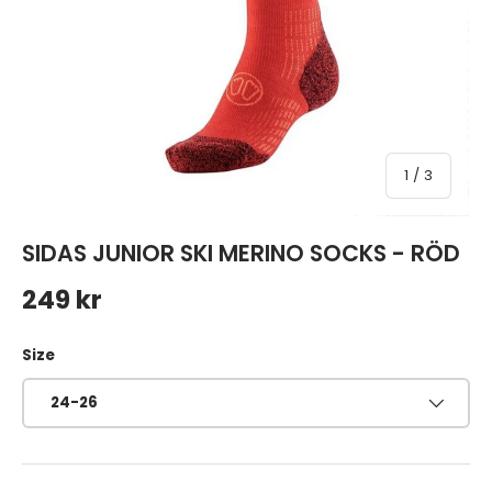
av
1
/
3
SIDAS JUNIOR SKI MERINO SOCKS - RÖD
Ordinarie pris
249 kr
Size
24-26