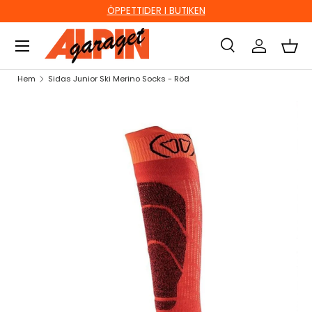
ÖPPETTIDER I BUTIKEN
HOPPA TILL INNEHÅLL
Sök
Logga in
Kor
Sök
Sök
Hem
Sidas Junior Ski Merino Socks - Röd
HOPPA TILL PRODUKTINFORMATION