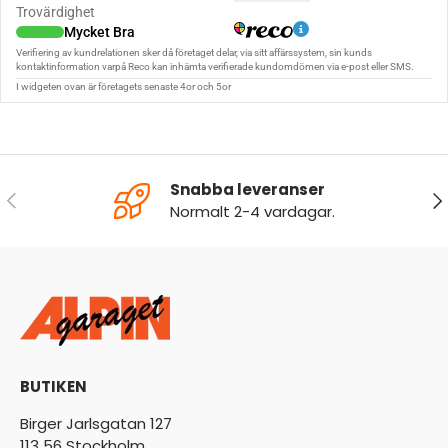
Snabba leveranser
FÖREGÅENDE
NÄ
Normalt 2-4 vardagar.
BUTIKEN
Birger Jarlsgatan 127
113 56 Stockholm