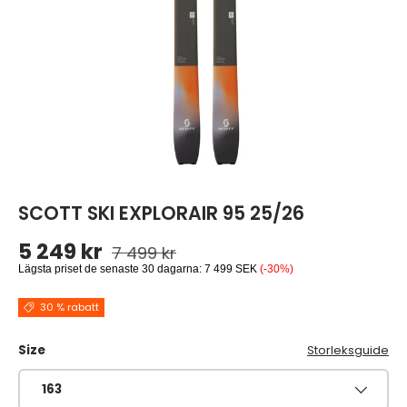
SCOTT SKI EXPLORAIR 95 25/26
Ordinarie pris
Reapris
5 249 kr
7 499 kr
Lägsta priset de senaste 30 dagarna:
7 499 SEK
(-30%)
30 % rabatt
Size
Storleksguide
163