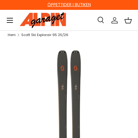
ÖPPETTIDER I BUTIKEN
HOPPA TILL INNEHÅLL
Sök
Logga in
Kor
Sök
Sök
Hem
Scott Ski Explorair 95 25/26
HOPPA TILL PRODUKTINFORMATION