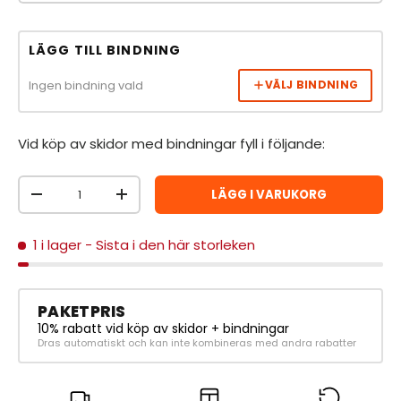
LÄGG TILL BINDNING
Ingen bindning vald
VÄLJ BINDNING
Vid köp av skidor med bindningar fyll i följande:
Antal
LÄGG I VARUKORG
MINSKA ANTAL
ÖKA ANTAL
1 i lager
- Sista i den här storleken
PAKETPRIS
10% rabatt vid köp av skidor + bindningar
Dras automatiskt och kan inte kombineras med andra rabatter