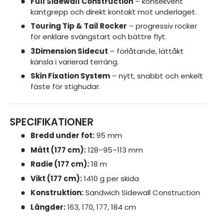
Full Sidewall Construction
– konsekvent
kantgrepp och direkt kontakt mot underlaget.
Touring Tip & Tail Rocker
– progressiv rocker
för enklare svängstart och bättre flyt.
3Dimension Sidecut
– förlåtande, lättåkt
känsla i varierad terräng.
Skin Fixation System
– nytt, snabbt och enkelt
fäste för stighudar.
SPECIFIKATIONER
Bredd under fot:
95 mm
Mått (177 cm):
128–95–113 mm
Radie (177 cm):
18 m
Vikt (177 cm):
1410 g per skida
Konstruktion:
Sandwich Sidewall Construction
Längder:
163, 170, 177, 184 cm