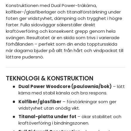
Konstruktionen med Dual Power-träkärna,
kolfiber-/glasfiberlager och titanalförstärkning under
foten ger vridstyvhet, dämpning och trygghet i högre
farter. Fulla sidoväggar säkerställer direkt
kraftöverföring och konsekvent grepp genom hela
svängen. Resultatet är en skida som trivs i varierade
förhållanden – perfekt som din enda topptursskida
när dagarna bjuder på allt från hårt och vindpackat till
lättare pudersnö.
TEKNOLOGI & KONSTRUKTION
Dual Power Woodcore (paulownia/bok)
– lätt
kärna med stabil känsla och bra respons.
Kolfiber/glasfiber
– förstärkningar som ger
vridstyvhet utan onödig vikt.
Titanal-platta under fot
– ökar stabilitet och
kraftöverföring i bindningszonen.