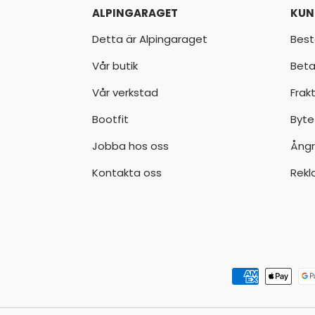
ALPINGARAGET
KUN
Detta är Alpingaraget
Best
Vår butik
Beta
Vår verkstad
Frak
Bootfit
Byte
Jobba hos oss
Ångr
Kontakta oss
Rekl
Godkända betalningsmeto