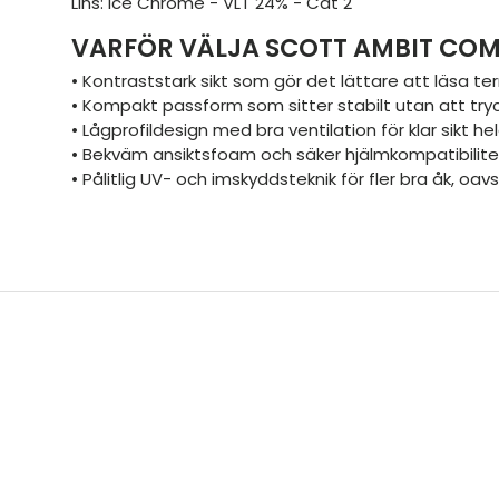
Lins: Ice Chrome - VLT 24% - Cat 2
VARFÖR VÄLJA SCOTT AMBIT CO
• Kontraststark sikt som gör det lättare att läsa te
• Kompakt passform som sitter stabilt utan att try
• Lågprofildesign med bra ventilation för klar sikt h
• Bekväm ansiktsfoam och säker hjälmkompatibilite
• Pålitlig UV- och imskyddsteknik för fler bra åk, oa