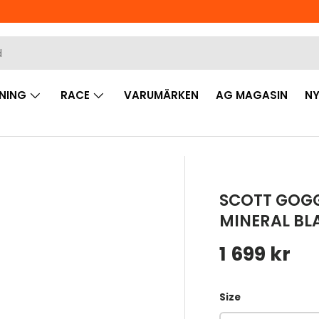
NING
RACE
VARUMÄRKEN
AG MAGASIN
NY
SCOTT GOGG
MINERAL BL
Ordinarie 
1 699 kr
Size