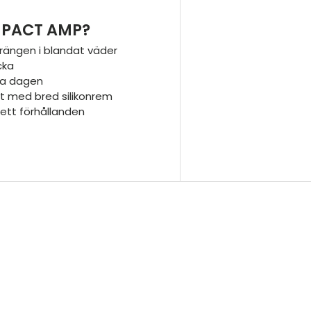
MPACT AMP?
rrängen i blandat väder
cka
ela dagen
t med bred silikonrem
vsett förhållanden