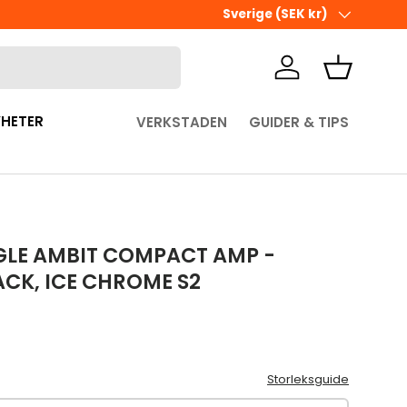
Ute i sista minuten? Välj Hämta 
Land/Region
Sverige (SEK kr)
Logga in
Korg
HETER
VERKSTADEN
GUIDER & TIPS
LE AMBIT COMPACT AMP -
ACK, ICE CHROME S2
pris
Storleksguide