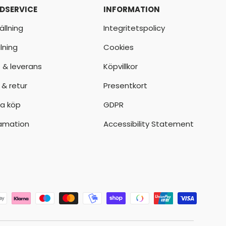
DSERVICE
INFORMATION
ällning
Integritetspolicy
lning
Cookies
t & leverans
Köpvillkor
 & retur
Presentkort
a köp
GDPR
amation
Accessibility Statement
der