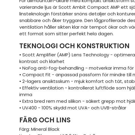
För allmountain-åkare med kompakt ansiktsform som 
varierande ljus är Scott Ambit Compact AMP ett själ
linsteknologin förstärker snöns detaljer och konture
snabbare och åker tryggare. Den lågprofilerade de
ventilation håller sikten klar när tempot ökar och vä
ett format som sitter perfekt hela dagen.
TEKNOLOGI OCH KONSTRUKTION
• Scott Amplifier (AMP) Lens Technology - optimerar
kontrast och klarhet
• NoFog anti-fog-behandling - motverkar imma för 
• Compact Fit - anpassad passform för mindre till
• 2-lagers ansiktsskum - mjuk komfort och tät, stab
• Effektiv ventilation - kontrollerat luftflöde som hjälpe
imma
• Extra bred rem med silikon - säkert grepp mot hjä
• UV400 - 100% skydd mot UVA- och UVB-strålar
FÄRG OCH LINS
Färg: Mineral Black