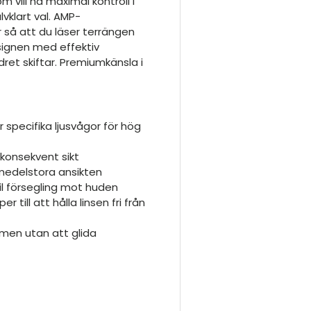
vill ha maximal kontroll i
vklart val. AMP-
r så att du läser terrängen
signen med effektiv
dret skiftar. Premiumkänsla i
 specifika ljusvågor för hög
konsekvent sikt
 medelstora ansikten
il försegling mot huden
r till att hålla linsen fri från
lmen utan att glida