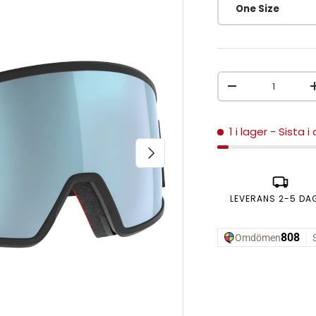
One Size
Antal
MINSKA ANTAL
1 i lager
- Sista i
NÄSTA
LEVERANS 2-5 DA