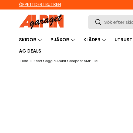
ÖPPETTIDER I BUTIKEN
HOPPA TILL INNEHÅLL
Sök
Sök
SKIDOR
PJÄXOR
KLÄDER
UTRUST
AG DEALS
Hem
Scott Goggle Ambit Compact AMP - Mineral Black, Ice Chrome S2
HOPPA TILL PRODUKTINFORMATION