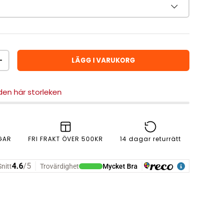
LÄGG I VARUKORG
ÖKA ANTAL
 den här storleken
GAR
FRI FRAKT ÖVER 500KR
14 dagar returrätt