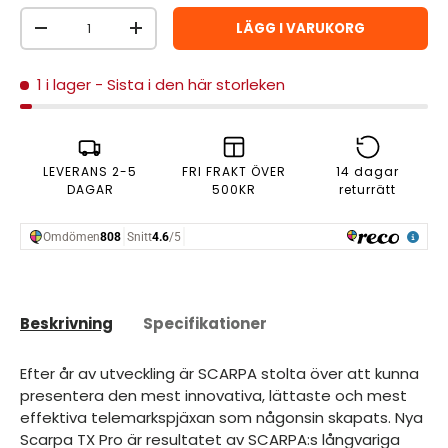
Antal
LÄGG I VARUKORG
MINSKA ANTAL
ÖKA ANTAL
1 i lager
- Sista i den här storleken
LEVERANS 2-5
FRI FRAKT ÖVER
14 dagar
DAGAR
500KR
returrätt
Beskrivning
Specifikationer
Efter år av utveckling är SCARPA stolta över att kunna
presentera den mest innovativa, lättaste och mest
effektiva telemarkspjäxan som någonsin skapats. Nya
Scarpa TX Pro är resultatet av SCARPA:s långvariga