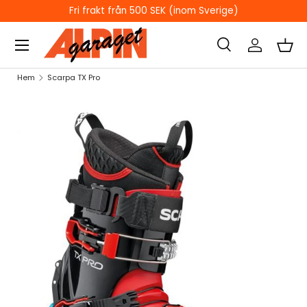
Sverige)
ÖPPETTIDER I BUTIKEN
HOPPA TILL INNEHÅLL
Sök
Logga in
Kor
Sök
Sök
Hem
Scarpa TX Pro
HOPPA TILL PRODUKTINFORMATION