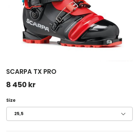
SCARPA TX PRO
Ordinarie pris
8 450 kr
Size
25,5