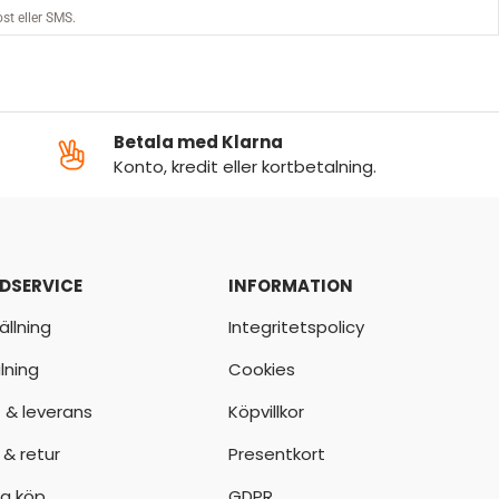
Betala med Klarna
Konto, kredit eller kortbetalning.
DSERVICE
INFORMATION
ällning
Integritetspolicy
lning
Cookies
t & leverans
Köpvillkor
 & retur
Presentkort
a köp
GDPR