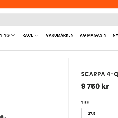
NING
RACE
VARUMÄRKEN
AG MAGASIN
NY
SCARPA 4-Q
Ordinarie 
9 750 kr
Size
27,5