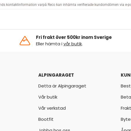
Fri frakt över 500kr inom Sverige
Eller hämta i
vår butik
.
ALPINGARAGET
KUN
Detta är Alpingaraget
Best
Vår butik
Beta
Vår verkstad
Frak
Bootfit
Byte
Jobba hos oss
Ångr