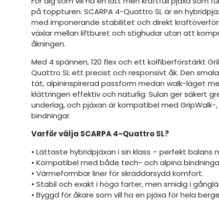
För dig som vill ha en lätt men kraftfull pjäxa som fu
på toppturen. SCARPA 4-Quattro SL är en hybridpjä
med imponerande stabilitet och direkt kraftöverföri
växlar mellan liftburet och stighudar utan att kom
åkningen.
Med 4 spännen, 120 flex och ett kolfiberförstärkt Gr
Quattro SL ett precist och responsivt åk. Den smal
tät, alpininspirerad passform medan walk-läget med
klättringen effektiv och naturlig. Sulan ger säkert g
underlag, och pjäxan är kompatibel med GripWalk-,
bindningar.
Varför välja SCARPA 4-Quattro SL?
• Lättaste hybridpjäxan i sin klass – perfekt balans m
• Kompatibel med både tech- och alpina bindninga
• Värmeformbar liner för skräddarsydd komfort.
• Stabil och exakt i höga farter, men smidig i gångl
• Byggd för åkare som vill ha en pjäxa för hela berge