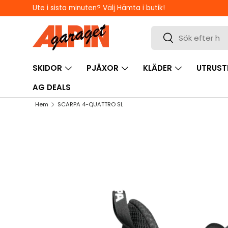
Ute i sista minuten? Välj Hämta i butik!
HOPPA TILL INNEHÅLL
Sök
Sök
SKIDOR
PJÄXOR
KLÄDER
UTRUST
AG DEALS
Hem
SCARPA 4-QUATTRO SL
HOPPA TILL PRODUKTINFORMATION