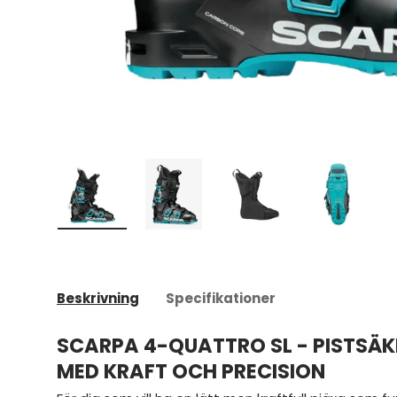
Ladda bild 1 i gallerivyn
Ladda bild 2 i gallerivyn
Ladda bild 3 i galleriv
Ladda bild
Beskrivning
Specifikationer
SCARPA 4-QUATTRO SL - PISTSÄ
MED KRAFT OCH PRECISION