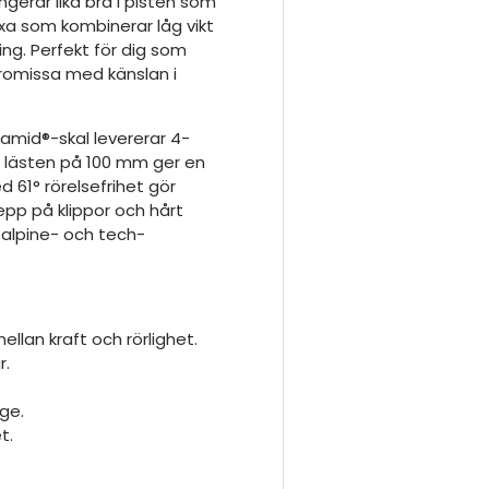
ngerar lika bra i pisten som
xa som kombinerar låg vikt
ng. Perfekt för dig som
promissa med känslan i
ilamid®-skal levererar 4-
a lästen på 100 mm ger en
 61° rörelsefrihet gör
repp på klippor och hårt
 alpine- och tech-
ellan kraft och rörlighet.
r.
äge.
t.