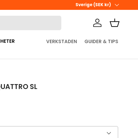
Land/Region
Sverige (SEK kr)
Logga in
Korg
HETER
VERKSTADEN
GUIDER & TIPS
UATTRO SL
pris