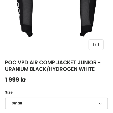
av
1
/
3
POC VPD AIR COMP JACKET JUNIOR -
URANIUM BLACK/HYDROGEN WHITE
Ordinarie pris
1 999 kr
Size
Small