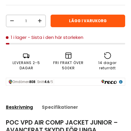
Antal
LÄGG I VARUKORG
MINSKA ANTAL
ÖKA ANTAL
1 i lager
- Sista i den här storleken
LEVERANS 2-5
FRI FRAKT ÖVER
14 dagar
DAGAR
500KR
returrätt
Beskrivning
Specifikationer
POC VPD AIR COMP JACKET JUNIOR –
AVANCERAT SKYDD FÖR UNGA