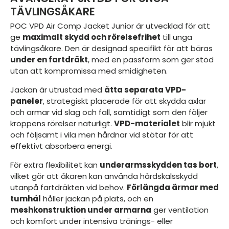
TÄVLINGSÅKARE
POC VPD Air Comp Jacket Junior är utvecklad för att
ge
maximalt skydd och rörelsefrihet
till unga
tävlingsåkare. Den är designad specifikt för att bäras
under en fartdräkt
, med en passform som ger stöd
utan att kompromissa med smidigheten.
Jackan är utrustad med
åtta separata VPD-
paneler
, strategiskt placerade för att skydda axlar
och armar vid slag och fall, samtidigt som den följer
kroppens rörelser naturligt.
VPD-materialet
blir mjukt
och följsamt i vila men hårdnar vid stötar för att
effektivt absorbera energi.
För extra flexibilitet kan
underarmsskydden tas bort
,
vilket gör att åkaren kan använda hårdskalsskydd
utanpå fartdräkten vid behov.
Förlängda ärmar med
tumhål
håller jackan på plats, och en
meshkonstruktion under armarna
ger ventilation
och komfort under intensiva tränings- eller