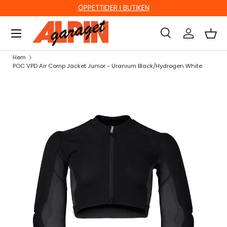
ÖPPETTIDER I BUTIKEN
HOPPA TILL INNEHÅLL
Sök
Logga in
Kor
Sök
Sök
Hem
POC VPD Air Comp Jacket Junior - Uranium Black/Hydrogen White
HOPPA TILL PRODUKTINFORMATION