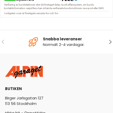
Snabba leveranser
FÖREGÅENDE
NÄ
Normalt 2-4 vardagar.
BUTIKEN
Birger Jarlsgatan 127
113 56 Stockholm
Hitta hit - Öppettider