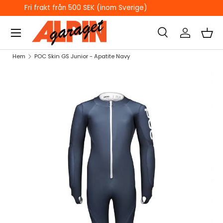
ÖPPETTIDER I BUTIKEN
HOPPA TILL INNEHÅLL
Sök
Logga in
Kor
Sök
Sök
Hem
POC Skin GS Junior - Apatite Navy
HOPPA TILL PRODUKTINFORMATION