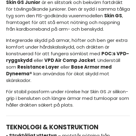
Skin GS Junior
är en slitstark och bekväm fartdräkt
för tävlingsåkande juniorer. Den är sydd i samma tåliga
tyg som den FIS-godkända vuxenmodellen
Skin GS
,
framtaget för att stå emot nötning och noppning
från kardborreband på arm- och benskydd.
Integrerade skydd på armar, höfter och ben ger extra
komfort under hårdskalsskydd, och dräkten är
konstruerad för att fungera sömlöst med
POC:s VPD-
ryggskydd
eller
VPD Air Comp Jacket
. Underställ
som
Resistance Layer
eller
Base Armor med
Dyneema®
kan användas för ökat skydd mot
skärskador.
För stabil passform under rörelse har Skin GS Jr silikon­
grip i bensluten och längre ärmar med tumloopar som
håller dräkten säkert på plats.
TEKNOLOGI & KONSTRUKTION
•
Stryktåligt yttertyg
– motstår nötning från