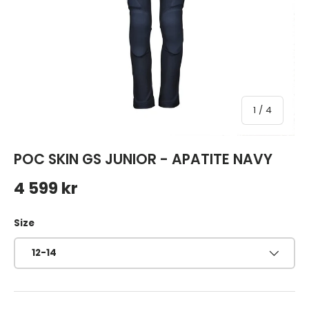
av
1
/
4
POC SKIN GS JUNIOR - APATITE NAVY
Ordinarie pris
4 599 kr
Size
12-14