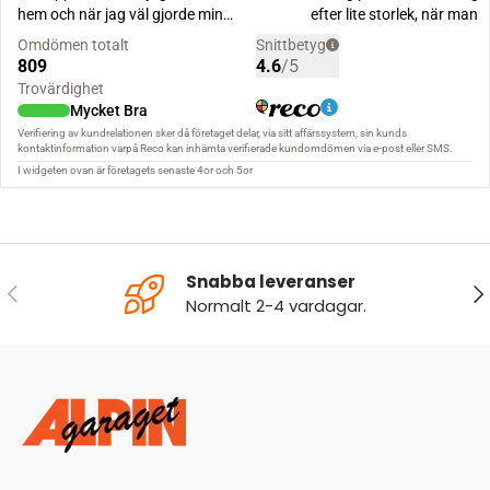
Snabba leveranser
FÖREGÅENDE
NÄ
Normalt 2-4 vardagar.