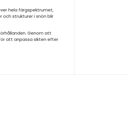
 över hela färgspektrumet,
 och strukturer i snön blir
sförhållanden. Genom att
s för att anpassa sikten efter