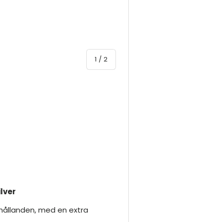
av
1
/
2
lver
örhållanden, med en extra