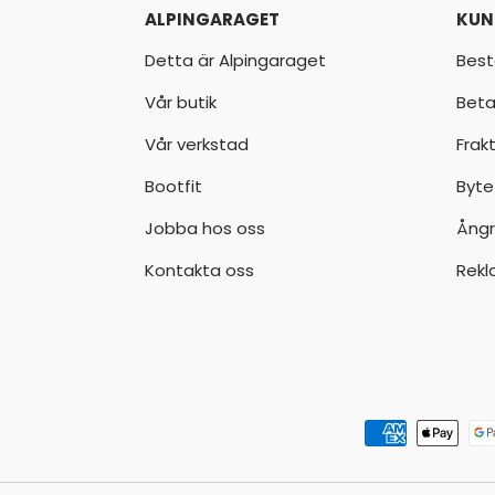
ALPINGARAGET
KUN
Detta är Alpingaraget
Best
Vår butik
Beta
Vår verkstad
Frak
Bootfit
Byte
Jobba hos oss
Ångr
Kontakta oss
Rekl
Godkända betalningsmeto