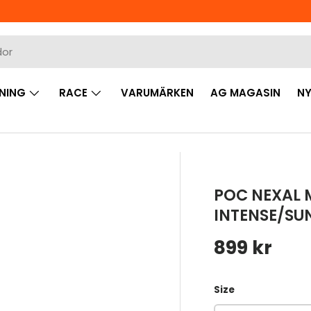
NING
RACE
VARUMÄRKEN
AG MAGASIN
NY
POC NEXAL M
INTENSE/SU
Ordinarie 
899 kr
Size