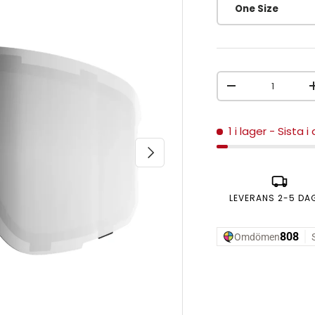
One Size
Antal
MINSKA ANTAL
1 i lager
- Sista i
NÄSTA
LEVERANS 2-5 DA