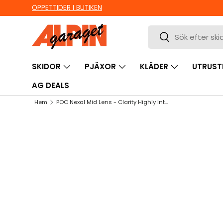
ÖPPETTIDER I BUTIKEN
HOPPA TILL INNEHÅLL
Sök
Sök
SKIDOR
PJÄXOR
KLÄDER
UTRUST
AG DEALS
Hem
POC Nexal Mid Lens - Clarity Highly Intense/Sunny Silver
HOPPA TILL PRODUKTINFORMATION