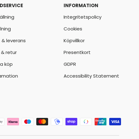
DSERVICE
INFORMATION
ällning
Integritetspolicy
lning
Cookies
t & leverans
Köpvillkor
 & retur
Presentkort
a köp
GDPR
amation
Accessibility Statement
der