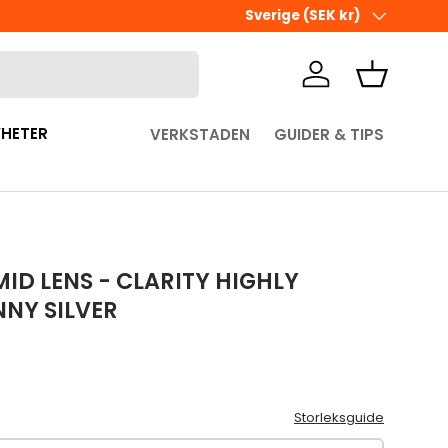
Ute i sista minuten? Välj Hämta 
Land/Region
Sverige (SEK kr)
Logga in
Korg
HETER
VERKSTADEN
GUIDER & TIPS
ID LENS - CLARITY HIGHLY
NNY SILVER
pris
Storleksguide