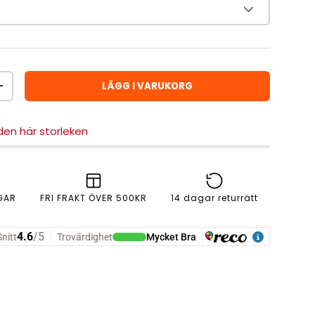
LÄGG I VARUKORG
ÖKA ANTAL
 den här storleken
GAR
FRI FRAKT ÖVER 500KR
14 dagar returrätt