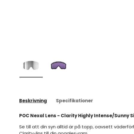
Ladda bild 1 i gallerivyn
Ladda bild 2 i gallerivyn
Beskrivning
Specifikationer
POC Nexal Lens - Clarity Highly Intense/Sunny Si
Se till att din syn alltid är på topp, oavsett väderf
Clarity-lins till din goggles-ram.