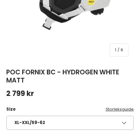
av
1
/
6
POC FORNIX BC - HYDROGEN WHITE
MATT
Ordinarie pris
2 799 kr
Size
Storleksguide
XL-XXL/59-62