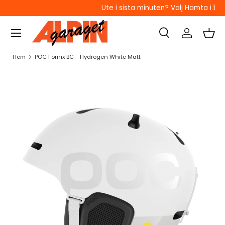
Ute i sista minuten? Välj Hämta i butik!
HOPPA TILL INNEHÅLL
Sök
Logga in
Kor
Sök
Sök
Hem
POC Fornix BC - Hydrogen White Matt
HOPPA TILL PRODUKTINFORMATION