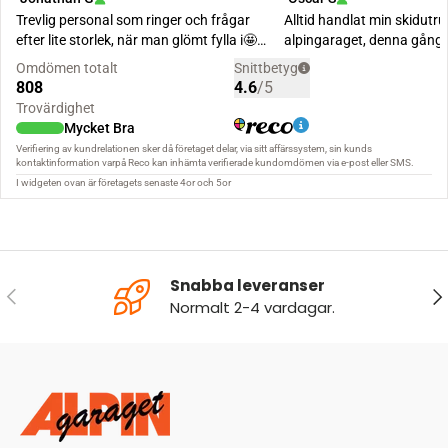
Snabba leveranser
FÖREGÅENDE
NÄ
Normalt 2-4 vardagar.