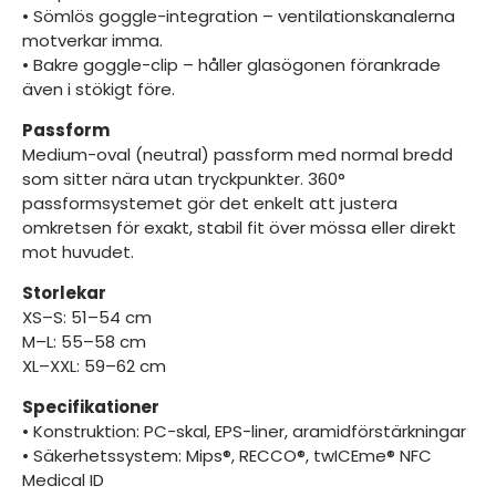
• Sömlös goggle-integration – ventilationskanalerna
motverkar imma.
• Bakre goggle-clip – håller glasögonen förankrade
även i stökigt före.
Passform
Medium-oval (neutral) passform med normal bredd
som sitter nära utan tryckpunkter. 360°
passformsystemet gör det enkelt att justera
omkretsen för exakt, stabil fit över mössa eller direkt
mot huvudet.
Storlekar
XS–S: 51–54 cm
M–L: 55–58 cm
XL–XXL: 59–62 cm
Specifikationer
• Konstruktion: PC-skal, EPS-liner, aramidförstärkningar
• Säkerhetssystem: Mips®, RECCO®, twICEme® NFC
Medical ID