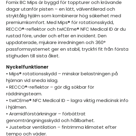
Fornix BC Mips är byggd för toppturer och krävande
dagar utanför pisten – en lätt, välventilerad och
stryktålig hjälm som kombinerar hög säkerhet med
premiumkomfort. Med Mips® för rotationsskydd,
RECCO®-reflektor och twICEme® NFC Medical ID är du
rustad före, under och efter en incident. Den
uppdaterade, mjukare inredningen och 360°
passformsystemet ger en stabil, tryckfri fit från första
stighuden till sista åket.
Nyckelfunktioner
• Mips® rotationsskydd – minskar belastningen på
hjärnan vid sneda islag.
• RECCO®-reflektor – gör dig sökbar för
räddningsteam.
• twICEme® NFC Medical ID – lagra viktig medicinsk info
i hjälmen.
• Aramidförstärkningar – förbättrat
genomträngningsskydd och hållbarhet.
• Justerbar ventilation – fintrimma klimatet efter
tempo och väder.