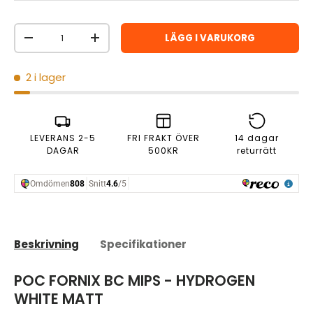
Antal
LÄGG I VARUKORG
MINSKA ANTAL
ÖKA ANTAL
2 i lager
LEVERANS 2-5
FRI FRAKT ÖVER
14 dagar
DAGAR
500KR
returrätt
Beskrivning
Specifikationer
POC FORNIX BC MIPS - HYDROGEN
WHITE MATT