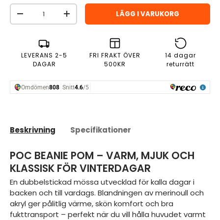
Antal
LÄGG I VARUKORG
MINSKA ANTAL
ÖKA ANTAL
LEVERANS 2-5
FRI FRAKT ÖVER
14 dagar
DAGAR
500KR
returrätt
Beskrivning
Specifikationer
POC BEANIE POM – VARM, MJUK OCH
KLASSISK FÖR VINTERDAGAR
En dubbelstickad mössa utvecklad för kalla dagar i
backen och till vardags. Blandningen av merinoull och
akryl ger pålitlig värme, skön komfort och bra
fukttransport – perfekt när du vill hålla huvudet varmt