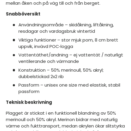
mellan åken och på väg till och från berget.
Snabböversikt
Användningsområde – skidåkning, liftåkning,
resdagar och vardagsbruk vintertid
Viktiga funktioner – stor mjuk pom, 8 cm brett
uppvik, invävd POC‑logga
Vattentäthet/andning – ej vattentät / naturligt
ventilerande och värmande
Konstruktion – 50% merinoull, 50% akryl;
dubbelstickad 2x2 rib
Passform – unisex one size med elastisk, stabil
passform
Teknisk beskrivning
Plagget är stickat i en funktionell blandning av 50%
merinoull och 50% akryl. Merinon bidrar med naturlig
värme och fukttransport, medan akrylen ökar slitstyrka