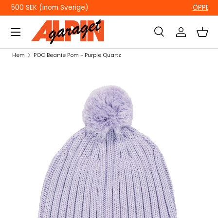
ÖPPETTIDER I BUTIKEN
HOPPA TILL INNEHÅLL
Sök
Logga in
Kor
Sök
Sök
Hem
POC Beanie Pom - Purple Quartz
HOPPA TILL PRODUKTINFORMATION