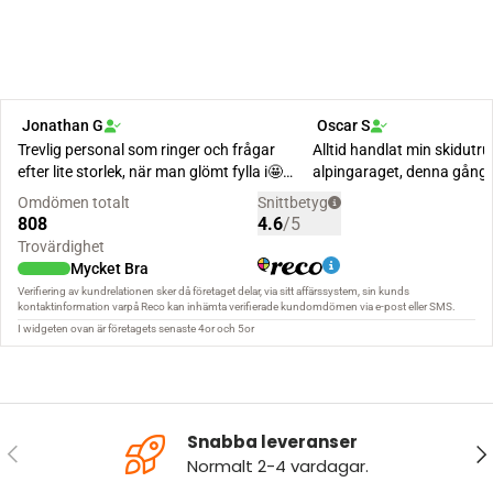
Snabba leveranser
FÖREGÅENDE
NÄ
Normalt 2-4 vardagar.