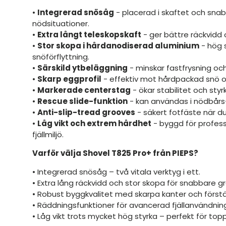
•
Integrerad snösåg
- placerad i skaftet och snabb
nödsituationer.
•
Extra långt teleskopskaft
- ger bättre räckvidd 
•
Stor skopa i hårdanodiserad aluminium
- hög 
snöförflyttning.
•
Särskild ytbeläggning
- minskar fastfrysning o
•
Skarp eggprofil
- effektiv mot hårdpackad snö oc
•
Markerade centerstag
- ökar stabilitet och styr
•
Rescue slide-funktion
- kan användas i nödbår
•
Anti-slip-tread grooves
- säkert fotfäste när 
•
Låg vikt och extrem hårdhet
- byggd för professi
fjällmiljö.
Varför välja Shovel T825 Pro+ från PIEPS?
• Integrerad snösåg – två vitala verktyg i ett.
• Extra lång räckvidd och stor skopa för snabbare gr
• Robust byggkvalitet med skarpa kanter och först
• Räddningsfunktioner för avancerad fjällanvändnin
• Låg vikt trots mycket hög styrka – perfekt för topp