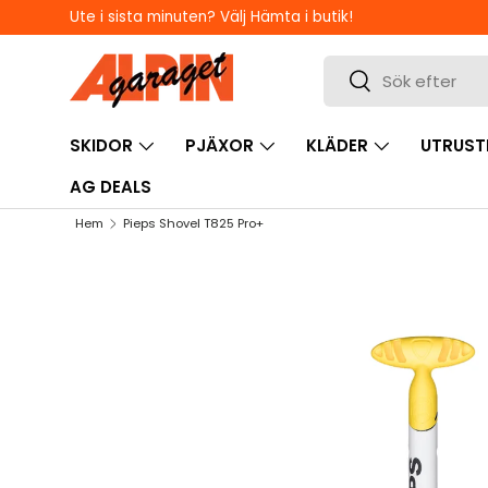
Ute i sista minuten? Välj Hämta i butik!
HOPPA TILL INNEHÅLL
Sök
Sök
SKIDOR
PJÄXOR
KLÄDER
UTRUST
AG DEALS
Hem
Pieps Shovel T825 Pro+
HOPPA TILL PRODUKTINFORMATION