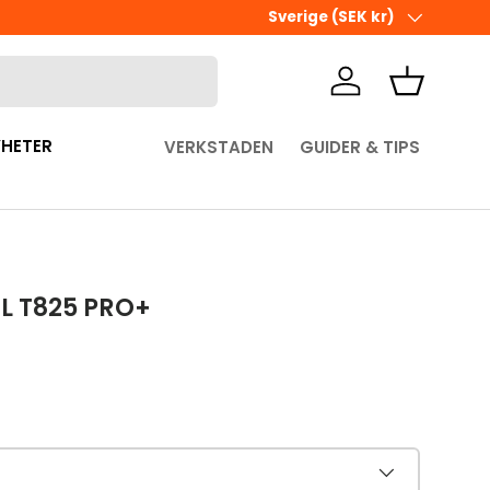
Land/Region
Sverige (SEK kr)
Logga in
Korg
HETER
VERKSTADEN
GUIDER & TIPS
L T825 PRO+
pris