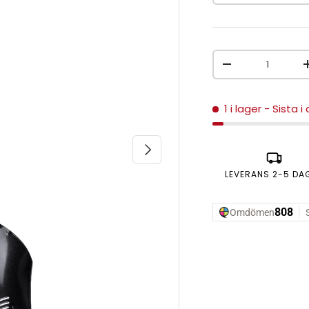
Antal
MINSKA ANTAL
1 i lager
- Sista i
NÄSTA
LEVERANS 2-5 DA