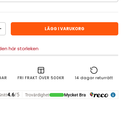
LÄGG I VARUKORG
ÖKA ANTAL
 den här storleken
GAR
FRI FRAKT ÖVER 500KR
14 dagar returrätt