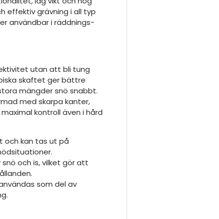
onalitet, låg vikt och hög
 effektiv grävning i all typ
mer användbar i räddnings-
ktivitet utan att bli tung
piska skaftet ger bättre
stora mängder snö snabbt.
ormad med skarpa kanter,
 maximal kontroll även i hård
t och kan tas ut på
nödsituationer.
ö och is, vilket gör att
ållanden.
n användas som del av
ng.