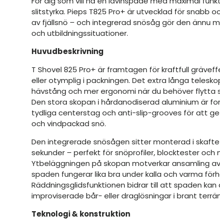
För dig som vill ha en lavinspade med maximal funkti
slitstyrka. Pieps T825 Pro+ är utvecklad för snabb och
av fjällsnö – och integrerad snösåg gör den ännu 
och utbildningssituationer.
Huvudbeskrivning
T Shovel 825 Pro+ är framtagen för kraftfull gräveffe
eller otymplig i packningen. Det extra långa telesko
hävstång och mer ergonomi när du behöver flytta 
Den stora skopan i hårdanodiserad aluminium är f
tydliga centerstag och anti-slip-grooves för att ge
och vindpackad snö.
Den integrerade snösågen sitter monterad i skafte
sekunder – perfekt för snöprofiler, blocktester och 
Ytbeläggningen på skopan motverkar ansamling av sn
spaden fungerar lika bra under kalla och varma förh
Räddningsglidsfunktionen bidrar till att spaden ka
improviserade bår- eller draglösningar i brant terrä
Teknologi & konstruktion