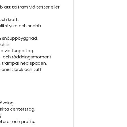
 att ta fram vid tester eller
och kraft.
slitstyrka och snabb
ch snöuppbyggnad.
h is.
ka vid tunga tag.
s- och räddningsmoment.
du trampar ned spaden.
onellt bruk och tuff
ävning.
ärkta centerstag.
g.
turer och proffs.