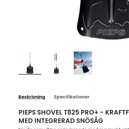
Ladda bild 1 i gallerivyn
Ladda bild 2 i gallerivyn
Ladda bild 3 i galleriv
Beskrivning
Specifikationer
PIEPS SHOVEL T825 PRO+ - KRAFT
MED INTEGRERAD SNÖSÅG