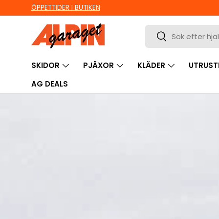
Ute i sista minuten? Välj Hämta i butik!
HOPPA TILL INNEHÅLL
Sök
Sök
SKIDOR
PJÄXOR
KLÄDER
UTRUST
AG DEALS