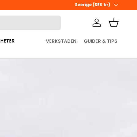
Land/Region
Sverige (SEK kr)
Logga in
Korg
HETER
VERKSTADEN
GUIDER & TIPS