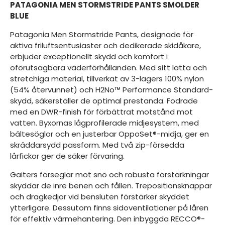
PATAGONIA MEN STORMSTRIDE PANTS SMOLDER
BLUE
Patagonia Men Stormstride Pants, designade för
aktiva friluftsentusiaster och dedikerade skidåkare,
erbjuder exceptionellt skydd och komfort i
oförutsägbara väderförhållanden. Med sitt lätta och
stretchiga material, tillverkat av 3-lagers 100% nylon
(54% återvunnet) och H2No™ Performance Standard-
skydd, säkerställer de optimal prestanda. Fodrade
med en DWR-finish för förbättrat motstånd mot
vatten. Byxornas lågprofilerade midjesystem, med
bältesöglor och en justerbar OppoSet®-midja, ger en
skräddarsydd passform. Med två zip-försedda
lårfickor ger de säker förvaring.
Gaiters förseglar mot snö och robusta förstärkningar
skyddar de inre benen och fållen. Trepositionsknappar
och dragkedjor vid bensluten förstärker skyddet
ytterligare. Dessutom finns sidoventilationer på låren
för effektiv värmehantering. Den inbyggda RECCO®-