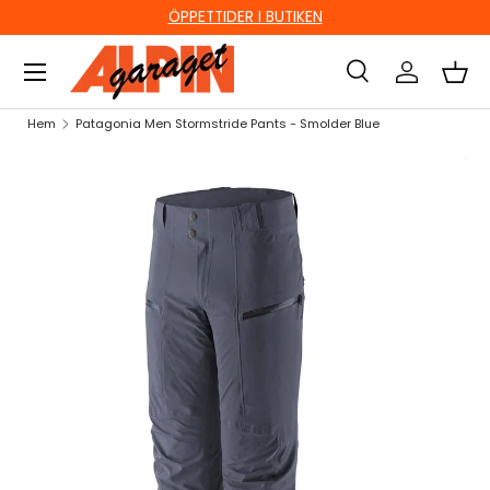
ÖPPETTIDER I BUTIKEN
HOPPA TILL INNEHÅLL
Sök
Logga in
Kor
Sök
Sök
Hem
Patagonia Men Stormstride Pants - Smolder Blue
HOPPA TILL PRODUKTINFORMATION