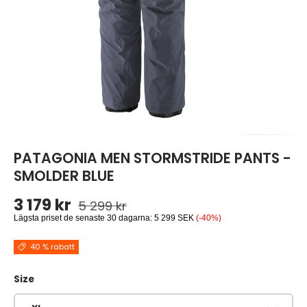
PATAGONIA MEN STORMSTRIDE PANTS -
SMOLDER BLUE
Ordinarie pris
Reapris
3 179 kr
5 299 kr
Lägsta priset de senaste 30 dagarna:
5 299 SEK
(-40%)
40 % rabatt
Size