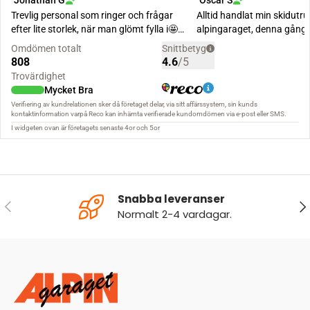
Snabba leveranser
FÖREGÅENDE
NÄ
Normalt 2-4 vardagar.