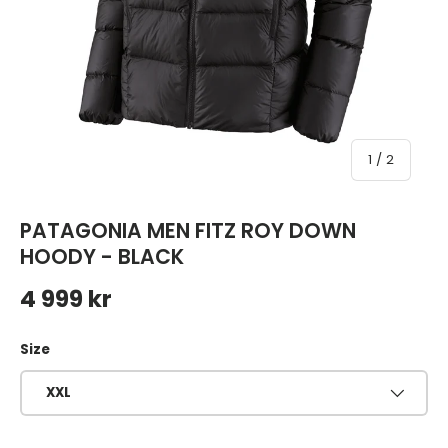
av
1
/
2
PATAGONIA MEN FITZ ROY DOWN
HOODY - BLACK
Ordinarie pris
4 999 kr
Size
XXL