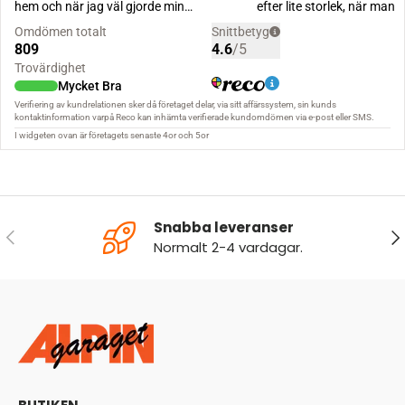
Snabba leveranser
FÖREGÅENDE
NÄ
Normalt 2-4 vardagar.