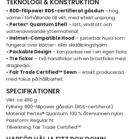
TEKNOLOGI & KONSTRUKTION
•
800-fillpower RDS-certifierat gåsdun
– hög
värme i förhållande till vikt, med etiskt ursprung.
•
Pertex® Quantum Shell
– lätt, vindtätt och
vattenavvisande yttermaterial.
•
Helmet-Compatible Hood
– justerbar huva som
fungerar över klätter- eller skidåkningshjälm.
•
Packable Design
– kan packas ner i sin egen ficka.
•
Tre fickor
– två handfickor och en bröstficka med
dragkedja.
•
Fair Trade Certified™ Sewn
– etiskt producerad
med fokus på hållbarhet.
SPECIFIKATIONER
Vikt: ca 480 g
Fyllning: 800-fillpower gåsdun (RDS-certifierat)
Material: Pertex® Quantum, 100 % återvunnen nylon
Passform: Regular fit
Tillverkning: Fair Trade Certified™