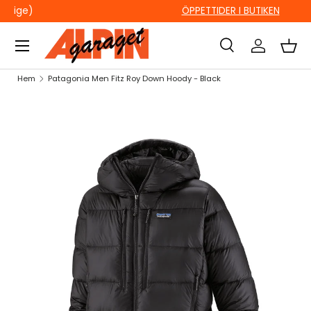
ÖPPETTIDER I BUTIKEN
HOPPA TILL INNEHÅLL
Sök
Logga in
Kor
Sök
Sök
Hem
Patagonia Men Fitz Roy Down Hoody - Black
HOPPA TILL PRODUKTINFORMATION