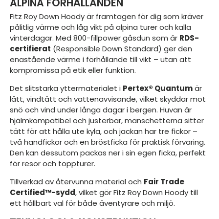
ALPINA FÖRHÅLLANDEN
Fitz Roy Down Hoody är framtagen för dig som kräver
pålitlig värme och låg vikt på alpina turer och kalla
vinterdagar. Med 800-fillpower gåsdun som är
RDS-
certifierat
(Responsible Down Standard) ger den
enastående värme i förhållande till vikt – utan att
kompromissa på etik eller funktion.
Det slitstarka yttermaterialet i
Pertex® Quantum
är
lätt, vindtätt och vattenavvisande, vilket skyddar mot
snö och vind under långa dagar i bergen. Huvan är
hjälmkompatibel och justerbar, manschetterna sitter
tätt för att hålla ute kyla, och jackan har tre fickor –
två handfickor och en bröstficka för praktisk förvaring.
Den kan dessutom packas ner i sin egen ficka, perfekt
för resor och toppturer.
Tillverkad av återvunna material och
Fair Trade
Certified™-sydd
, vilket gör Fitz Roy Down Hoody till
ett hållbart val för både äventyrare och miljö.