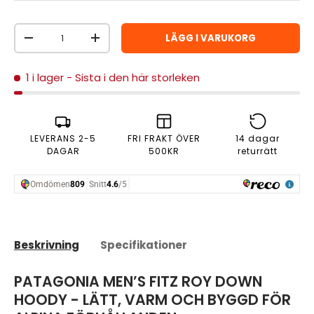
Antal
LÄGG I VARUKORG
MINSKA ANTAL
ÖKA ANTAL
1 i lager
- Sista i den här storleken
LEVERANS 2-5
FRI FRAKT ÖVER
14 dagar
DAGAR
500KR
returrätt
Beskrivning
Specifikationer
PATAGONIA MEN’S FITZ ROY DOWN
HOODY - LÄTT, VARM OCH BYGGD FÖR