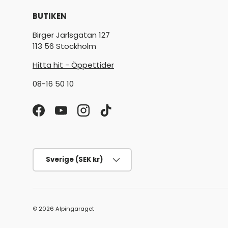
BUTIKEN
Birger Jarlsgatan 127
113 56 Stockholm
Hitta hit - Öppettider
08-16 50 10
Facebook
YouTube
Instagram
TikTok
Land/Region
Sverige (SEK kr)
© 2026
Alpingaraget