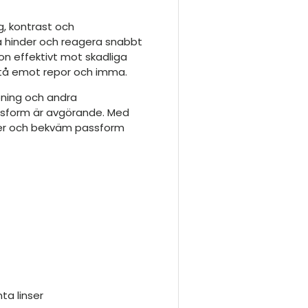
g, kontrast och
ka hinder och reagera snabbt
n effektivt mot skadliga
 stå emot repor och imma.
pning och andra
ssform är avgörande. Med
ker och bekväm passform
ta linser