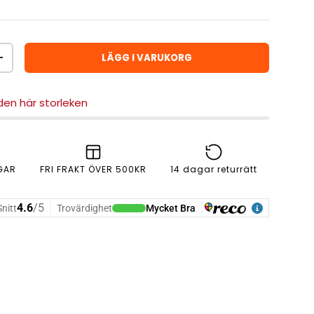
LÄGG I VARUKORG
ÖKA ANTAL
 den här storleken
GAR
FRI FRAKT ÖVER 500KR
14 dagar returrätt