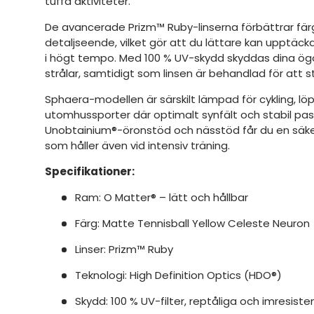
tuffa aktiviteter.
De avancerade Prizm™ Ruby-linserna förbättrar fär
detaljseende, vilket gör att du lättare kan upptäc
i högt tempo. Med 100 % UV-skydd skyddas dina ögo
strålar, samtidigt som linsen är behandlad för att
Sphaera-modellen är särskilt lämpad för cykling, lö
utomhussporter där optimalt synfält och stabil pa
Unobtainium®-öronstöd och nässtöd får du en sä
som håller även vid intensiv träning.
Specifikationer:
Ram: O Matter® – lätt och hållbar
Färg: Matte Tennisball Yellow Celeste Neuron
Linser: Prizm™ Ruby
Teknologi: High Definition Optics (HDO®)
Skydd: 100 % UV-filter, reptåliga och imresisten