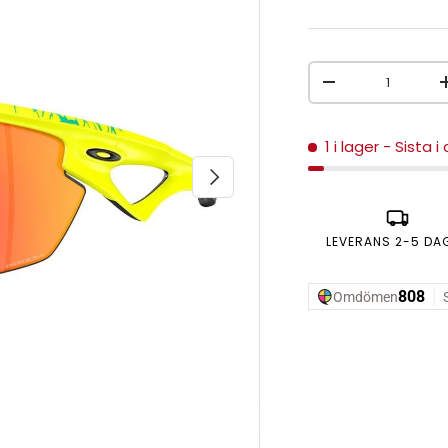
Antal
MINSKA ANTAL
1 i lager
- Sista i
NÄSTA
LEVERANS 2-5 DA