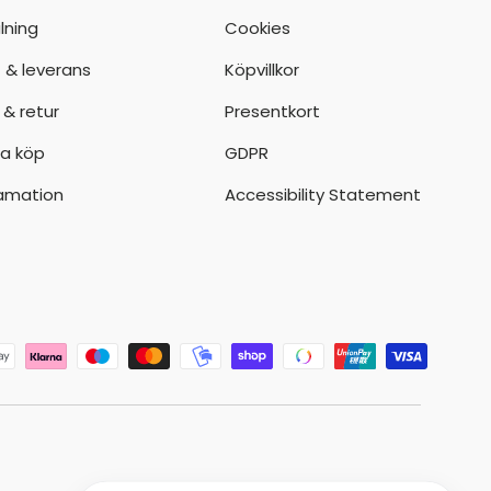
lning
Cookies
t & leverans
Köpvillkor
 & retur
Presentkort
a köp
GDPR
amation
Accessibility Statement
der