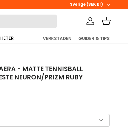
Land/Region
Sverige (SEK kr)
Logga in
Korg
HETER
VERKSTADEN
GUIDER & TIPS
AERA - MATTE TENNISBALL
ESTE NEURON/PRIZM RUBY
pris