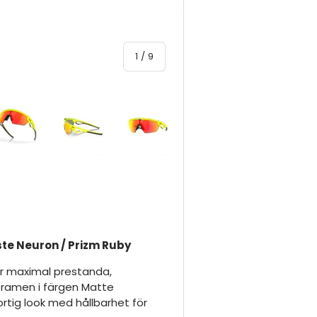
av
1
/
9
yn
 4 i gallerivyn
Ladda bild 5 i gallerivyn
Ladda bild 6 i gallerivyn
Ladda bild 7 i gallerivyn
Ladda bild 8 i galleri
Ladda bi
ste Neuron / Prizm Ruby
er maximal prestanda,
®-ramen i färgen Matte
rtig look med hållbarhet för