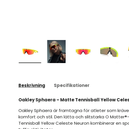
Ladda bild 1 i gallerivyn
Ladda bild 2 i gallerivyn
Ladda bild 3 i galleriv
Ladda bild
Beskrivning
Specifikationer
Oakley Sphaera – Matte Tennisball Yellow Cele
Oakley Sphaera är framtagna för atleter som kräv
komfort och stil. Den lätta och slitstarka O Matter
Tennisball Yellow Celeste Neuron kombinerar en spo