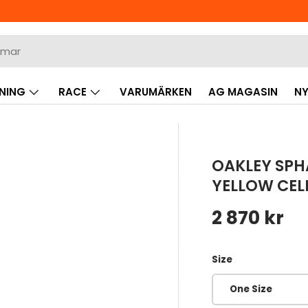
NING
RACE
VARUMÄRKEN
AG MAGASIN
NY
OAKLEY SPH
YELLOW CEL
Ordinarie 
2 870 kr
Size
One Size