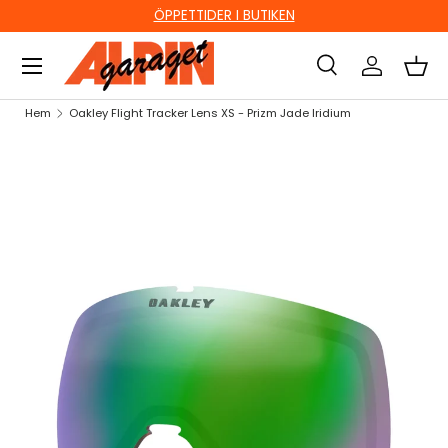
ÖPPETTIDER I BUTIKEN
HOPPA TILL INNEHÅLL
Sök
Logga in
Kor
Sök
Sök
Hem
Oakley Flight Tracker Lens XS - Prizm Jade Iridium
HOPPA TILL PRODUKTINFORMATION