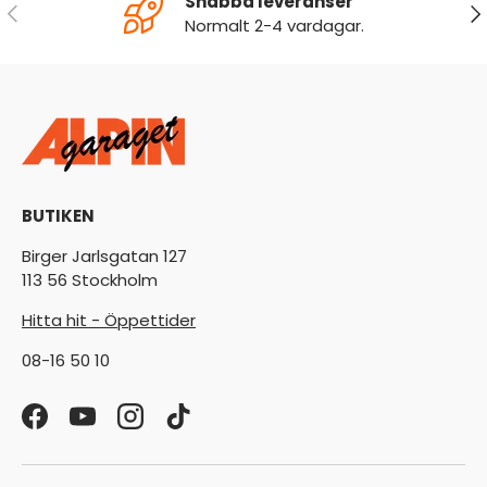
Snabba leveranser
FÖREGÅENDE
NÄ
Normalt 2-4 vardagar.
BUTIKEN
Birger Jarlsgatan 127
113 56 Stockholm
Hitta hit - Öppettider
08-16 50 10
Facebook
YouTube
Instagram
TikTok