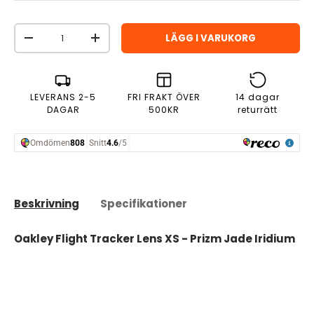
Antal
LÄGG I VARUKORG
MINSKA ANTAL
ÖKA ANTAL
LEVERANS 2-5
FRI FRAKT ÖVER
14 dagar
DAGAR
500KR
returrätt
Beskrivning
Specifikationer
Oakley Flight Tracker Lens XS - Prizm Jade Iridium