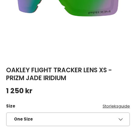
OAKLEY FLIGHT TRACKER LENS XS -
PRIZM JADE IRIDIUM
Ordinarie pris
1 250 kr
Size
Storleksguide
One Size