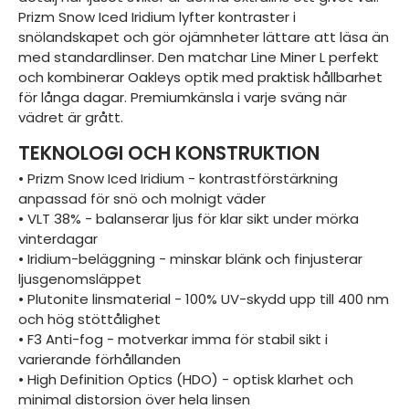
Prizm Snow Iced Iridium lyfter kontraster i
snölandskapet och gör ojämnheter lättare att läsa än
med standardlinser. Den matchar Line Miner L perfekt
och kombinerar Oakleys optik med praktisk hållbarhet
för långa dagar. Premiumkänsla i varje sväng när
vädret är grått.
TEKNOLOGI OCH KONSTRUKTION
• Prizm Snow Iced Iridium - kontrastförstärkning
anpassad för snö och molnigt väder
• VLT 38% - balanserar ljus för klar sikt under mörka
vinterdagar
• Iridium-beläggning - minskar blänk och finjusterar
ljusgenomsläppet
• Plutonite linsmaterial - 100% UV-skydd upp till 400 nm
och hög stöttålighet
• F3 Anti-fog - motverkar imma för stabil sikt i
varierande förhållanden
• High Definition Optics (HDO) - optisk klarhet och
minimal distorsion över hela linsen