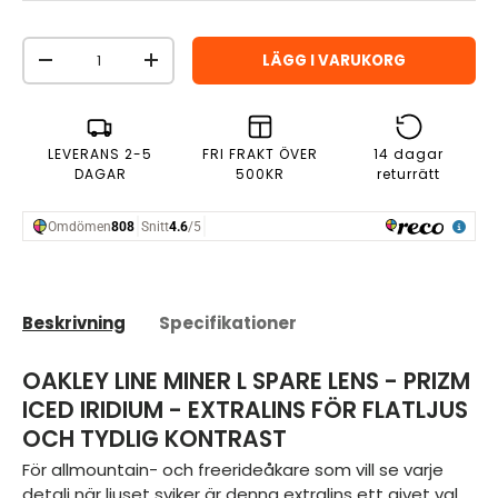
Antal
LÄGG I VARUKORG
MINSKA ANTAL
ÖKA ANTAL
LEVERANS 2-5
FRI FRAKT ÖVER
14 dagar
DAGAR
500KR
returrätt
Beskrivning
Specifikationer
OAKLEY LINE MINER L SPARE LENS - PRIZM
ICED IRIDIUM - EXTRALINS FÖR FLATLJUS
OCH TYDLIG KONTRAST
För allmountain- och freerideåkare som vill se varje
detalj när ljuset sviker är denna extralins ett givet val.