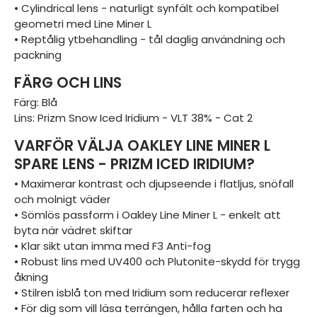
• Cylindrical lens - naturligt synfält och kompatibel
geometri med Line Miner L
• Reptålig ytbehandling - tål daglig användning och
packning
FÄRG OCH LINS
Färg: Blå
Lins: Prizm Snow Iced Iridium - VLT 38% - Cat 2
VARFÖR VÄLJA OAKLEY LINE MINER L
SPARE LENS - PRIZM ICED IRIDIUM?
• Maximerar kontrast och djupseende i flatljus, snöfall
och molnigt väder
• Sömlös passform i Oakley Line Miner L - enkelt att
byta när vädret skiftar
• Klar sikt utan imma med F3 Anti-fog
• Robust lins med UV400 och Plutonite-skydd för trygg
åkning
• Stilren isblå ton med Iridium som reducerar reflexer
• För dig som vill läsa terrängen, hålla farten och ha