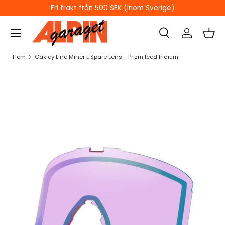
ÖPPETTIDER I BUTIKEN
HOPPA TILL INNEHÅLL
Sök
Logga in
Kor
Sök
Sök
Hem
Oakley Line Miner L Spare Lens - Prizm Iced Iridium
HOPPA TILL PRODUKTINFORMATION