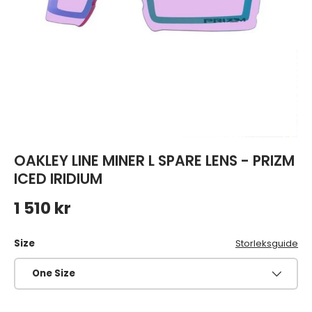
OAKLEY LINE MINER L SPARE LENS - PRIZM
ICED IRIDIUM
Ordinarie pris
1 510 kr
Size
Storleksguide
One Size