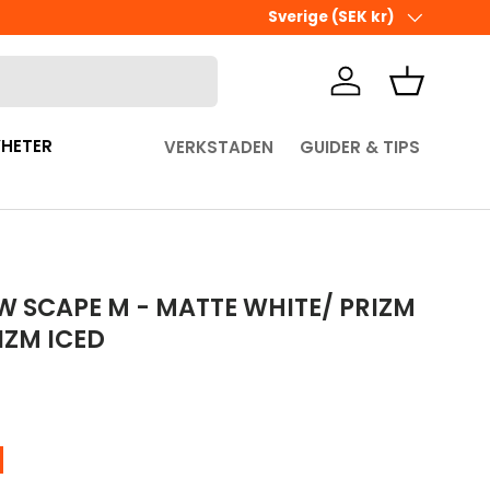
Ute i sista minuten? Välj Hämta 
Land/Region
Sverige (SEK kr)
Logga in
Korg
HETER
VERKSTADEN
GUIDER & TIPS
W SCAPE M - MATTE WHITE/ PRIZM
IZM ICED
pris