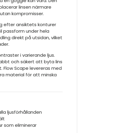
d en goggle kan vara. Den
placerar linsen närmare
– utan kompromisser.
g efter ansiktets konturer
il passform under hela
ng direkt på utsidan, vilket
äder.
ntraster i varierande ljus.
bbt och säkert att byta lins
et. Flow Scape levereras med
ara material för att minska
lla ljusförhållanden
ält
r som eliminerar