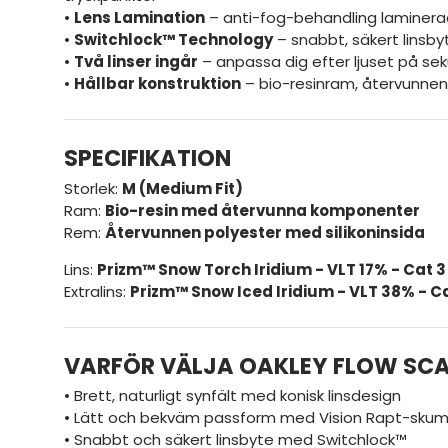
•
Lens Lamination
– anti-fog-behandling laminerad p
•
Switchlock™ Technology
– snabbt, säkert linsb
•
Två linser ingår
– anpassa dig efter ljuset på se
•
Hållbar konstruktion
– bio-resinram, återvunnen
SPECIFIKATION
Storlek:
M (Medium Fit)
Ram:
Bio-resin med återvunna komponenter
Rem:
Återvunnen polyester med silikoninsida
Lins:
Prizm™ Snow
Torch Iridium - VLT 17% - Cat 3
Extralins:
Prizm™ Snow
Iced Iridium - VLT 38% - C
VARFÖR VÄLJA OAKLEY FLOW SCA
• Brett, naturligt synfält med konisk linsdesign
• Lätt och bekväm passform med Vision Rapt-sku
• Snabbt och säkert linsbyte med Switchlock™