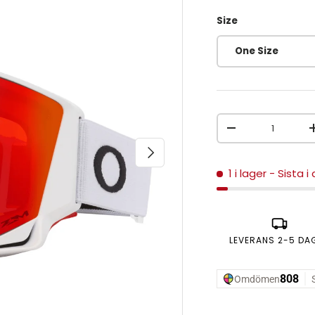
Size
One Size
Antal
MINSKA ANTAL
NÄSTA
1 i lager
- Sista i
LEVERANS 2-5 DA