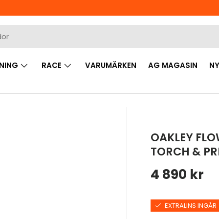
NING
RACE
VARUMÄRKEN
AG MAGASIN
NY
OAKLEY FLO
TORCH & PR
Ordinarie 
4 890 kr
EXTRALINS INGÅR