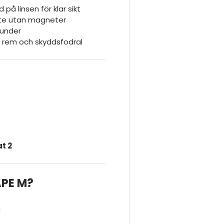
å linsen för klar sikt
yte utan magneter
kunder
 rem och skyddsfodral
at 2
PE M?
m