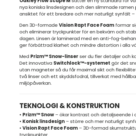
Oakley Flow Scape M
sätter en ny standard för va
nya koniska linsdesignen och den slimmade ramen 
ansiktet för ett bredare och mer naturligt synfält 
Den 3D-formade
Vision Rapt Face Foam
formar si
och eliminerar tryckpunkter för en bekväm och stab
dagen. Linsen är laminerad med en anti-fog-behandli
ger förbättrad klarhet och mindre distortion i alla v
Med
Prizm™ Snow-linser
ser du fler detaljer och ko
Det innovativa
Switchlock™-systemet
gör det sna
utan magneter så du får maximal sikt och flexibilit
två linser och ett skyddsfodral, tillverkat med hållb
miljöpåverkan.
TEKNOLOGI & KONSTRUKTION
•
Prizm™ Snow
– ökar kontrast och detaljseende i a
•
Konisk linsdesign
– större och mer naturligt synf
•
Vision Rapt Face Foam
– 3D-formad skumstruktu
tryckpunkter