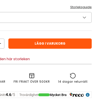
Storleksguide
LÄGG I VARUKORG
ÖKA ANTAL
 den här storleken
GAR
FRI FRAKT ÖVER 500KR
14 dagar returrätt