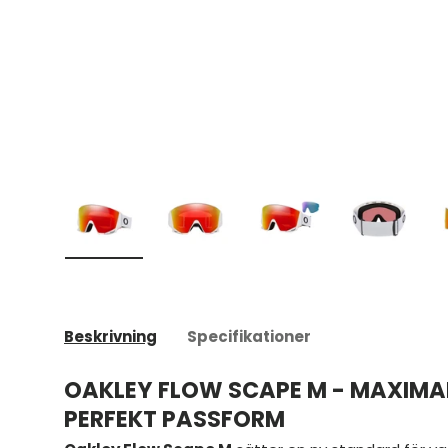
Ladda bild 1 i gallerivyn
Ladda bild 2 i gallerivyn
Ladda bild 3 i galleriv
Ladda bild
Beskrivning
Specifikationer
OAKLEY FLOW SCAPE M - MAXIMAL
PERFEKT PASSFORM