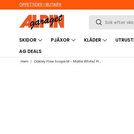
ÖPPETTIDER I BUTIKEN
HOPPA TILL INNEHÅLL
Sök
Sök
SKIDOR
PJÄXOR
KLÄDER
UTRUST
AG DEALS
Hem
Oakley Flow Scape M - Matte White/ Prizm Torch & Prizm Iced
HOPPA TILL PRODUKTINFORMATION