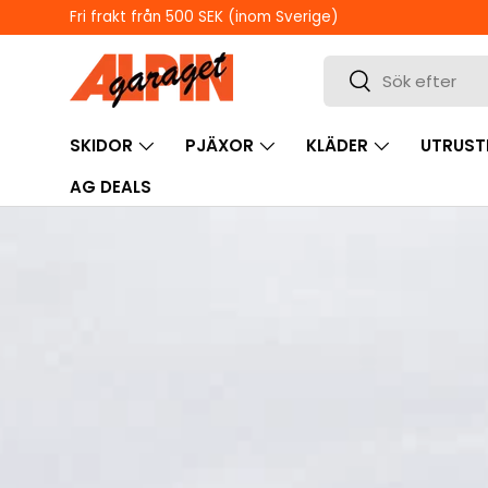
ÖPPETTIDER I BUTIKEN
HOPPA TILL INNEHÅLL
Sök
Sök
SKIDOR
PJÄXOR
KLÄDER
UTRUST
AG DEALS