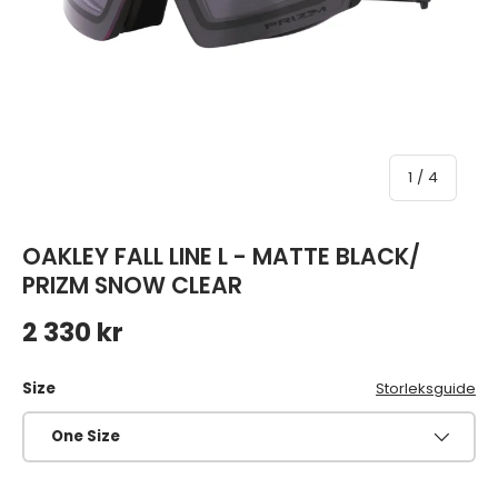
av
1
/
4
OAKLEY FALL LINE L - MATTE BLACK/
PRIZM SNOW CLEAR
Ordinarie pris
2 330 kr
Size
Storleksguide
One Size