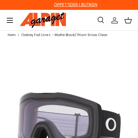
ÖPPETTIDER I BUTIKEN
HOPPA TILL INNEHÅLL
Sök
Logga in
Kor
Sök
Sök
Hem
Oakley Fall Line L - Matte Black/ Prizm Snow Clear
HOPPA TILL PRODUKTINFORMATION