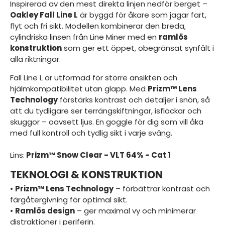
Inspirerad av den mest direkta linjen nedför berget –
Oakley Fall Line L
är byggd för åkare som jagar fart,
flyt och fri sikt. Modellen kombinerar den breda,
cylindriska linsen från Line Miner med en
ramlös
konstruktion
som ger ett öppet, obegränsat synfält i
alla riktningar.
Fall Line L är utformad för större ansikten och
hjälmkompatibilitet utan glapp. Med
Prizm™ Lens
Technology
förstärks kontrast och detaljer i snön, så
att du tydligare ser terrängskiftningar, isfläckar och
skuggor – oavsett ljus. En goggle för dig som vill åka
med full kontroll och tydlig sikt i varje sväng.
Lins:
Prizm™ Snow Clear - VLT 64% - Cat 1
TEKNOLOGI & KONSTRUKTION
•
Prizm™ Lens Technology
– förbättrar kontrast och
färgåtergivning för optimal sikt.
•
Ramlös design
– ger maximal vy och minimerar
distraktioner i periferin.