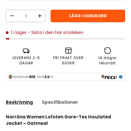
Antal
LÄGG I VARUKORG
MINSKA ANTAL
ÖKA ANTAL
1 i lager
- Sista i den här storleken
LEVERANS 2-5
FRI FRAKT ÖVER
14 dagar
DAGAR
500KR
returrätt
Beskrivning
Specifikationer
Norröna Women Lofoten Gore-Tex Insulated
Jacket – Oatmeal