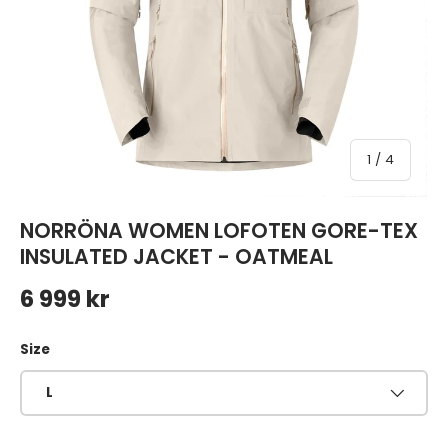
av
1
/
4
NORRÖNA WOMEN LOFOTEN GORE-TEX
INSULATED JACKET - OATMEAL
Ordinarie pris
6 999 kr
Size
L