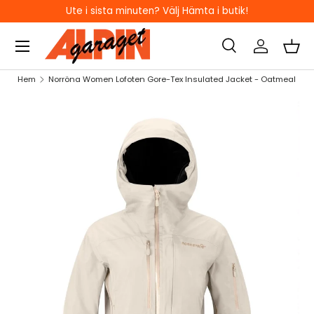
Ute i sista minuten? Välj Hämta i butik!
HOPPA TILL INNEHÅLL
Sök
Logga in
Kor
Sök
Sök
Hem
Norröna Women Lofoten Gore-Tex Insulated Jacket - Oatmeal
HOPPA TILL PRODUKTINFORMATION