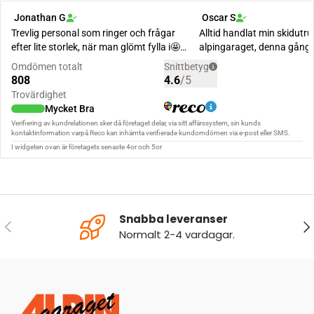
Snabba leveranser
FÖREGÅENDE
NÄ
Normalt 2-4 vardagar.