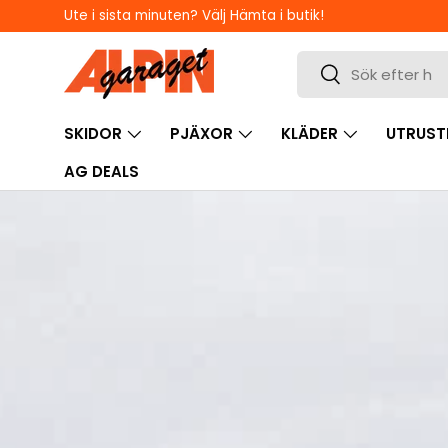
Ute i sista minuten? Välj Hämta i butik!
HOPPA TILL INNEHÅLL
Sök
Sök
SKIDOR
PJÄXOR
KLÄDER
UTRUST
AG DEALS