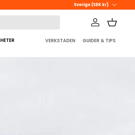
Land/Region
Sverige (SEK kr)
Logga in
Korg
HETER
VERKSTADEN
GUIDER & TIPS