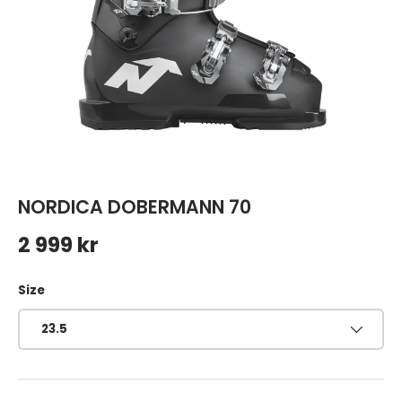
NORDICA DOBERMANN 70
Ordinarie pris
2 999 kr
Size
23.5