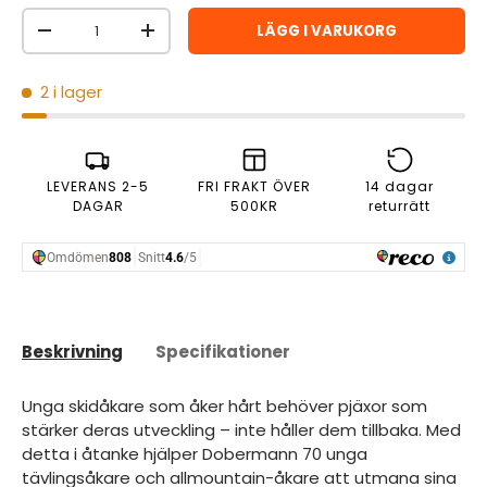
Antal
LÄGG I VARUKORG
MINSKA ANTAL
ÖKA ANTAL
2 i lager
LEVERANS 2-5
FRI FRAKT ÖVER
14 dagar
DAGAR
500KR
returrätt
Beskrivning
Specifikationer
Unga skidåkare som åker hårt behöver pjäxor som
stärker deras utveckling – inte håller dem tillbaka. Med
detta i åtanke hjälper Dobermann 70 unga
tävlingsåkare och allmountain-åkare att utmana sina