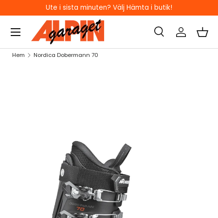
Ute i sista minuten? Välj Hämta i butik!
HOPPA TILL INNEHÅLL
Sök
Logga in
Kor
Sök
Sök
Hem
Nordica Dobermann 70
HOPPA TILL PRODUKTINFORMATION