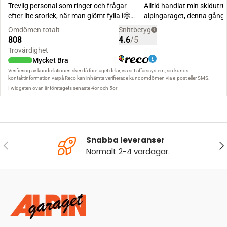
Snabba leveranser
FÖREGÅENDE
NÄ
Normalt 2-4 vardagar.