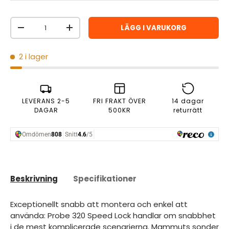
Antal
LÄGG I VARUKORG
MINSKA ANTAL
ÖKA ANTAL
2 i lager
LEVERANS 2-5
FRI FRAKT ÖVER
14 dagar
DAGAR
500KR
returrätt
Beskrivning
Specifikationer
Exceptionellt snabb att montera och enkel att
använda: Probe 320 Speed Lock handlar om snabbhet
i de mest komplicerade scenarierna. Mammuts sonder