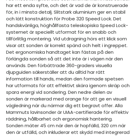
har ett enda syfte, och det är vad de är konstruerade
för, in i minsta detalj. Slitstark aluminium ger en stabil
och lätt konstruktion för Probe 320 Speed Lock. Det
handskvänliga, höghållfasta teleskopiska Speed Lock-
systemet är speciellt utformat för en snabb och
tillförlitlig montering. Vid utdragning hörs ett klick som
visar att sonden är korrekt spänd och helt i ingreppet.
Det ergonomiska handtaget kan fästas på den
förlängda sonden så att det inte är i vägen när den
används. Den förbättrade 360-graders visuella
djupguiden säkerställer att du alltid har rätt
information till hands, medan den formade spetsen
har utformats för att effektivt skära igenom skräp och
spara energi vid sondering. Den nedre delen av
sonden är markerad med orange för att ge en visuell
vägledning när du närmar dig ett begravt offer. Alla
Mammuts lavinsonder är UIAA-certifierade för effektiv
räddning, hållbarhet och ergonomisk hantering.
Sonden mäter 45 cm när den är hopfälld, 320 cm när
den är utfälld, och inkluderar ett skydd med integrerad