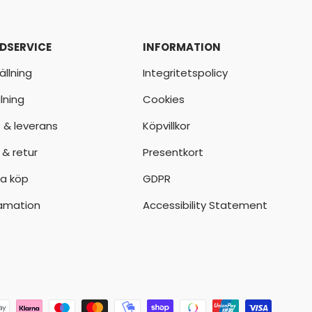
DSERVICE
INFORMATION
ällning
Integritetspolicy
lning
Cookies
t & leverans
Köpvillkor
 & retur
Presentkort
a köp
GDPR
amation
Accessibility Statement
der