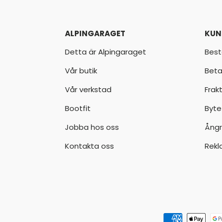
ALPINGARAGET
KUN
Detta är Alpingaraget
Best
Vår butik
Beta
Vår verkstad
Frak
Bootfit
Byte
Jobba hos oss
Ångr
Kontakta oss
Rekl
Godkända betalningsmeto