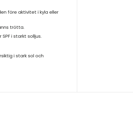
 före aktivitet i kyla eller
änns trötta.
PF i starkt solljus.
iktig i stark sol och