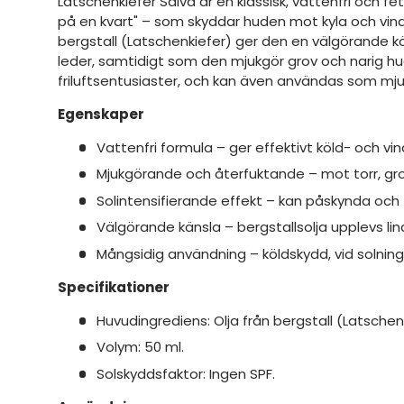
Latschenkiefer Salva är en klassisk, vattenfri och fet
på en kvart" – som skyddar huden mot kyla och vind
bergstall (Latschenkiefer) ger den en välgörande 
leder, samtidigt som den mjukgör grov och narig hud
friluftsentusiaster, och kan även användas som m
Egenskaper
Vattenfri formula – ger effektivt köld- och vi
Mjukgörande och återfuktande – mot torr, gro
Solintensifierande effekt – kan påskynda och 
Välgörande känsla – bergstallsolja upplevs lin
Mångsidig användning – köldskydd, vid solni
Specifikationer
Huvudingrediens: Olja från bergstall (Latschenk
Volym: 50 ml.
Solskyddsfaktor: Ingen SPF.