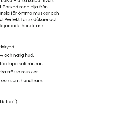
 salva – ofta kallad "Svart
. Berikad med olja från
känsla för ömma muskler och
. Perfekt för skidåkare och
jukgörande handkräm.
ndskydd.
v och narig hud.
fördjupa solbrännan.
dra trötta muskler.
ng och som handkräm.
ieferöl).