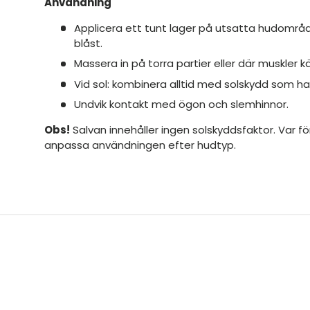
Användning
Applicera ett tunt lager på utsatta hudområden
blåst.
Massera in på torra partier eller där muskler k
Vid sol: kombinera alltid med solskydd som har S
Undvik kontakt med ögon och slemhinnor.
Obs!
Salvan innehåller ingen solskyddsfaktor. Var förs
anpassa användningen efter hudtyp.