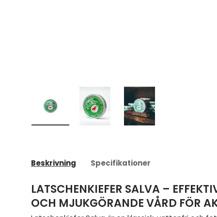
Ladda bild 1 i gallerivyn
Ladda bild 2 i gallerivyn
Ladda bild 3 i galleriv
Beskrivning
Specifikationer
LATSCHENKIEFER SALVA – EFFEKT
OCH MJUKGÖRANDE VÅRD FÖR AKT