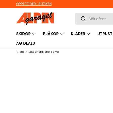
ÖPPETTIDER I BUTIKEN
HOPPA TILL INNEHÅLL
Sök
Sök
SKIDOR
PJÄXOR
KLÄDER
UTRUST
AG DEALS
Hem
Latschenkiefer Salva
HOPPA TILL PRODUKTINFORMATION