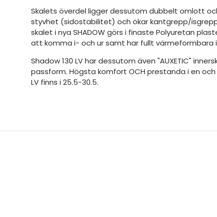
Skalets överdel ligger dessutom dubbelt omlott oc
styvhet (sidostabilitet) och ökar kantgrepp/isgreppe
skalet i nya SHADOW görs i finaste Polyuretan plast
att komma i- och ur samt har fullt värmeformbara 
Shadow 130 LV har dessutom även "AUXETIC" inners
passform. Högsta komfort OCH prestanda i en oc
LV finns i 25.5-30.5.