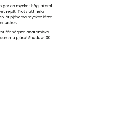
h ger en mycket hög lateral
t rejält. Trots att hela
en, är pjäxorna mycket lätta
innerskor.
kor för högsta anatomiska
h samma pjäxa! Shadow 130