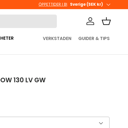
Ute i sista minuten? Välj Hämta 
Land/Region
Sverige (SEK kr)
Logga in
Korg
HETER
VERKSTADEN
GUIDER & TIPS
OW 130 LV GW
pris