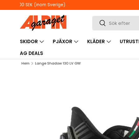
ÖPPETTIDER I BUTIKEN
HOPPA TILL INNEHÅLL
Sök
Sök
SKIDOR
PJÄXOR
KLÄDER
UTRUST
AG DEALS
Hem
Lange Shadow 130 LV GW
HOPPA TILL PRODUKTINFORMATION