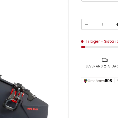
Antal
MINSKA ANTAL
1 i lager
- Sista i
LEVERANS 2-5 DA