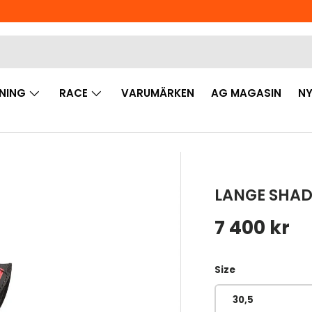
NING
RACE
VARUMÄRKEN
AG MAGASIN
NY
LANGE SHAD
Ordinarie 
7 400 kr
Size
30,5