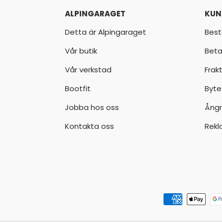
ALPINGARAGET
KUN
Detta är Alpingaraget
Best
Vår butik
Beta
Vår verkstad
Frak
Bootfit
Byte
Jobba hos oss
Ångr
Kontakta oss
Rekl
Godkända betalningsmeto