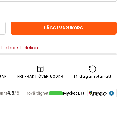
LÄGG I VARUKORG
ÖKA ANTAL
 den här storleken
GAR
FRI FRAKT ÖVER 500KR
14 dagar returrätt