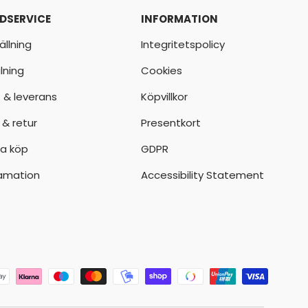
DSERVICE
INFORMATION
ällning
Integritetspolicy
lning
Cookies
t & leverans
Köpvillkor
 & retur
Presentkort
a köp
GDPR
amation
Accessibility Statement
der