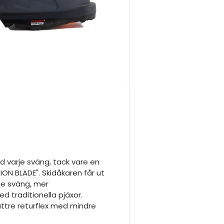
varje sväng, tack vare en
ON BLADE". Skidåkaren får ut
je sväng, mer
 traditionella pjäxor.
tre returflex med mindre