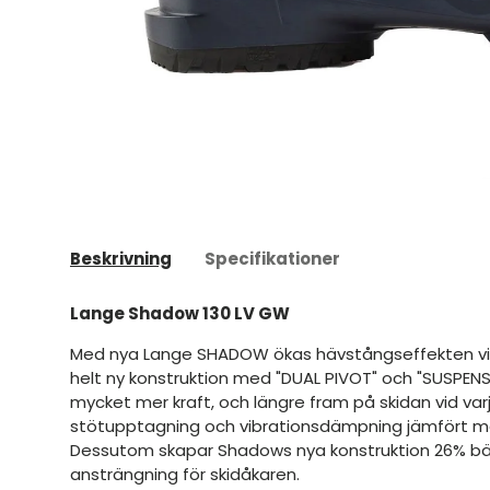
Beskrivning
Specifikationer
Lange Shadow 130 LV GW
Med nya Lange SHADOW ökas hävstångseffekten vid 
helt ny konstruktion med "DUAL PIVOT" och "SUSPENSI
mycket mer kraft, och längre fram på skidan vid var
stötupptagning och vibrationsdämpning jämfört med
Dessutom skapar Shadows nya konstruktion 26% bät
ansträngning för skidåkaren.