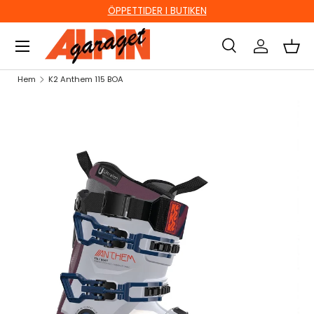
ÖPPETTIDER I BUTIKEN
HOPPA TILL INNEHÅLL
Sök
Logga in
Kor
Sök
Sök
Hem
K2 Anthem 115 BOA
HOPPA TILL PRODUKTINFORMATION