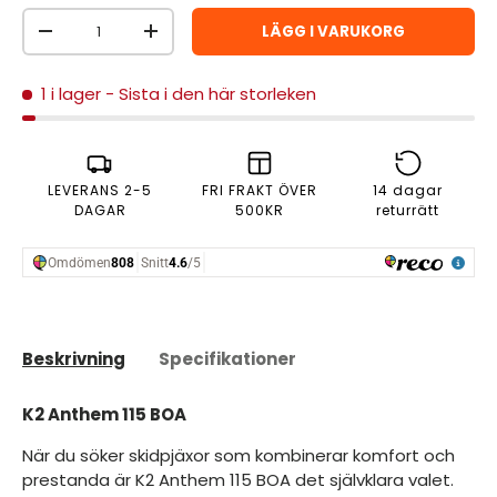
Antal
LÄGG I VARUKORG
MINSKA ANTAL
ÖKA ANTAL
1 i lager
- Sista i den här storleken
LEVERANS 2-5
FRI FRAKT ÖVER
14 dagar
DAGAR
500KR
returrätt
Beskrivning
Specifikationer
K2 Anthem 115 BOA
När du söker skidpjäxor som kombinerar komfort och
prestanda är K2 Anthem 115 BOA det självklara valet.