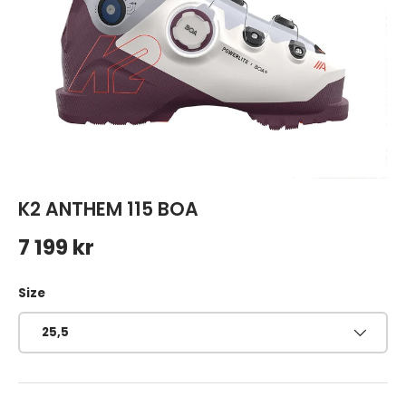
K2 ANTHEM 115 BOA
Ordinarie pris
7 199 kr
Size
25,5