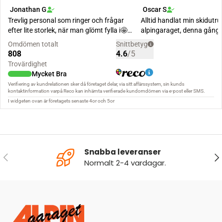
Snabba leveranser
FÖREGÅENDE
NÄ
Normalt 2-4 vardagar.