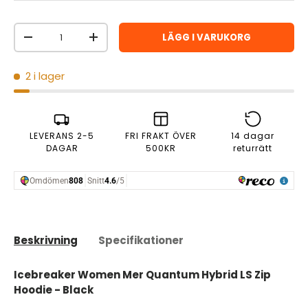
Antal
LÄGG I VARUKORG
MINSKA ANTAL
ÖKA ANTAL
2 i lager
LEVERANS 2-5
FRI FRAKT ÖVER
14 dagar
DAGAR
500KR
returrätt
Beskrivning
Specifikationer
Icebreaker Women Mer Quantum Hybrid LS Zip
Hoodie - Black