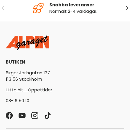
Snabba leveranser
FÖREGÅENDE
NÄ
Normalt 2-4 vardagar.
BUTIKEN
Birger Jarlsgatan 127
113 56 Stockholm
Hitta hit - Öppettider
08-16 50 10
Facebook
YouTube
Instagram
TikTok