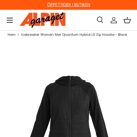
ÖPPETTIDER I BUTIKEN
HOPPA TILL INNEHÅLL
Sök
Logga in
Kor
Sök
Sök
Hem
Icebreaker Women Mer Quantum Hybrid LS Zip Hoodie - Black
HOPPA TILL PRODUKTINFORMATION