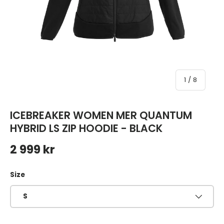
av
1
/
8
ICEBREAKER WOMEN MER QUANTUM
HYBRID LS ZIP HOODIE - BLACK
Ordinarie pris
2 999 kr
Size
S