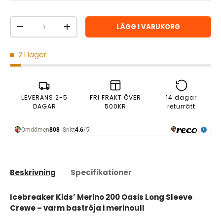
Antal
LÄGG I VARUKORG
MINSKA ANTAL
ÖKA ANTAL
2 i lager
LEVERANS 2-5
FRI FRAKT ÖVER
14 dagar
DAGAR
500KR
returrätt
Beskrivning
Specifikationer
Icebreaker Kids’ Merino 200 Oasis Long Sleeve
Crewe – varm baströja i merinoull