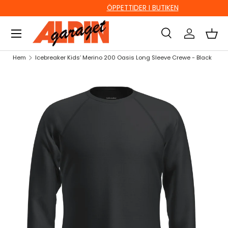
ÖPPETTIDER I BUTIKEN
HOPPA TILL INNEHÅLL
Sök
Logga in
Kor
Sök
Sök
Hem
Icebreaker Kids’ Merino 200 Oasis Long Sleeve Crewe - Black
HOPPA TILL PRODUKTINFORMATION