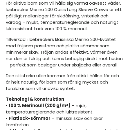
För aktiva barn som vill hålla sig varma oavsett väder.
Icebreaker Merino 200 Oasis Long Sleeve Crewe är ett
pålitligt mellanlager för skidåkning, vinterlek och
vardag – mjukt, temperaturreglerande och naturligt
luktresistent tack vare 100 % merinoull.
Tillverkad i Icebreakers klassiska Merino 200-kvalitet
med följsam passform och platta sömmar som
minimerar skav. Tröjan andas effektivt, värmer även
när den är fuktig och känns behaglig direkt mot huden
– perfekt som baslager under skaljacka eller overall.
Den slitstarka ullen kommer från etiskt hållna får och
är helt naturlig, för barn som rör sig mycket och
föräldrar som vill undvika syntet.
Teknologi & konstruktion
•
100 % Merinoull (200 g/m²)
– mjuk,
temperaturreglerande och luktresistent.
•
Flatlock-sömmar
– minskar skav och ökar
komforten.