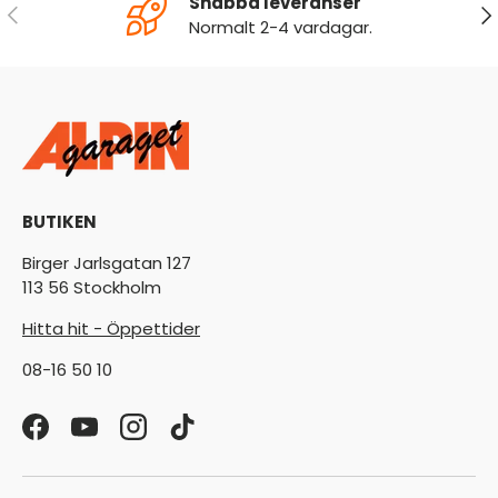
Snabba leveranser
FÖREGÅENDE
NÄ
Normalt 2-4 vardagar.
BUTIKEN
Birger Jarlsgatan 127
113 56 Stockholm
Hitta hit - Öppettider
08-16 50 10
Facebook
YouTube
Instagram
TikTok