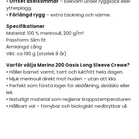
•
Offset axelsömmar
– bekväm under ryggsäck eller
ytterplagg.
•
Förlängd rygg
– extra täckning och värme.
Specifikationer
Material: 100 % merinoull, 200 g/m²
Passform: Slim fit
Ärmlängd: Lång
Vikt: ca 190 g (storlek 8 år)
Varför välja Merino 200 Oasis Long Sleeve Crewe?
• Håller barnet varmt, torrt och luktfritt hela dagen.
• Mjuk merinoull direkt mot huden – utan att klia.
• Perfekt som första lager för skidåkning, skridsko eller
lek.
• Naturligt material som reglerar kroppstemperaturen.
• Hållbart val – förnybar och biologiskt nedbrytbar ull.