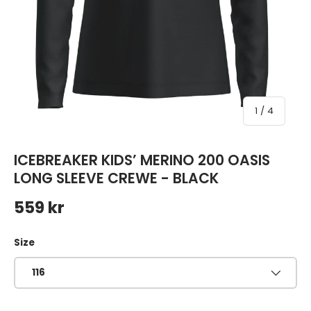
av
1
/
4
ICEBREAKER KIDS’ MERINO 200 OASIS
LONG SLEEVE CREWE - BLACK
Ordinarie pris
559 kr
Size
116