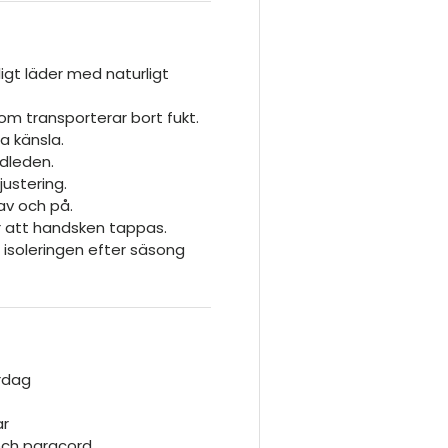
ligt läder med naturligt
om transporterar bort fukt.
a känsla.
dleden.
justering.
av och på.
 att handsken tappas.
isoleringen efter säsong
ardag
ar
ch paracord