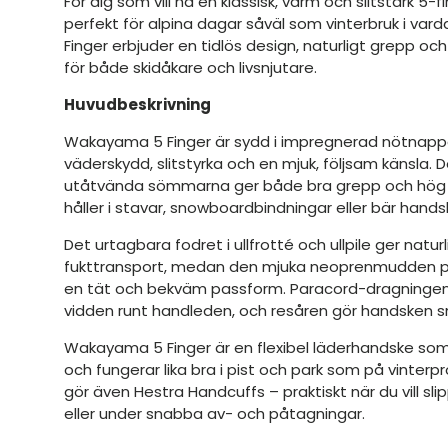
För dig som vill ha en klassisk, varm och slitstark 5-
perfekt för alpina dagar såväl som vinterbruk i v
Finger erbjuder en tidlös design, naturligt grepp och 
för både skidåkare och livsnjutare.
Huvudbeskrivning
Wakayama 5 Finger är sydd i impregnerad nötnap
väderskydd, slitstyrka och en mjuk, följsam känsla.
utåtvända sömmarna ger både bra grepp och hög 
håller i stavar, snowboardbindningar eller bär handsk
Det urtagbara fodret i ullfrotté och ullpile ger natu
fukttransport, medan den mjuka neoprenmudden på
en tät och bekväm passform. Paracord-dragningen 
vidden runt handleden, och resåren gör handsken sm
Wakayama 5 Finger är en flexibel läderhandske som
och fungerar lika bra i pist och park som på vinter
gör även Hestra Handcuffs – praktiskt när du vill sli
eller under snabba av- och påtagningar.