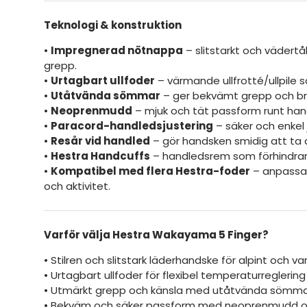
Teknologi & konstruktion
•
Impregnerad nötnappa
– slitstarkt och vädertå
grepp.
•
Urtagbart ullfoder
– värmande ullfrotté/ullpile s
•
Utåtvända sömmar
– ger bekvämt grepp och br
•
Neoprenmudd
– mjuk och tät passform runt han
•
Paracord-handledsjustering
– säker och enkel 
•
Resår vid handled
– gör handsken smidig att ta 
•
Hestra Handcuffs
– handledsrem som förhindrar
•
Kompatibel med flera Hestra-foder
– anpassa 
och aktivitet.
Varför välja Hestra Wakayama 5 Finger?
• Stilren och slitstark läderhandske för alpint och v
• Urtagbart ullfoder för flexibel temperaturreglering
• Utmärkt grepp och känsla med utåtvända sömm
• Bekväm och säker passform med neoprenmudd o