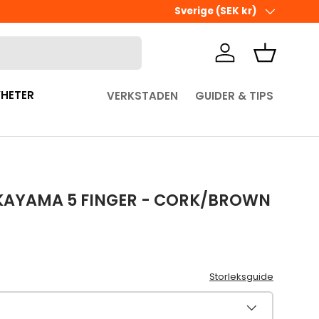
Ute i sista minuten? Välj Hämta 
Land/Region
Sverige (SEK kr)
Logga in
Korg
HETER
VERKSTADEN
GUIDER & TIPS
KAYAMA 5 FINGER - CORK/BROWN
pris
Storleksguide