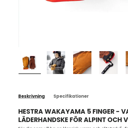
Ladda bild 1 i gallerivyn
Ladda bild 2 i gallerivyn
Ladda bild 3 i galleriv
Ladda bild
Beskrivning
Specifikationer
HESTRA WAKAYAMA 5 FINGER - VA
LÄDERHANDSKE FÖR ALPINT OCH 