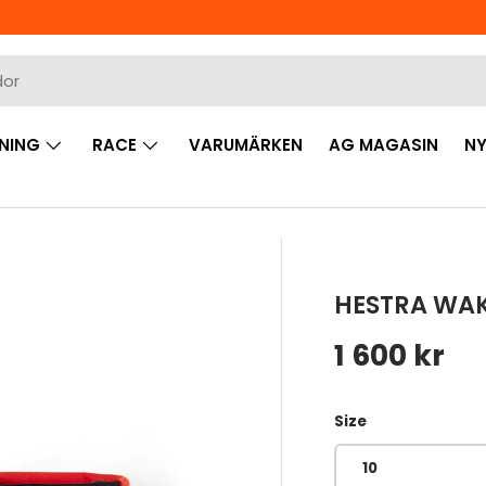
NING
RACE
VARUMÄRKEN
AG MAGASIN
NY
HESTRA WA
Ordinarie 
1 600 kr
Size
10