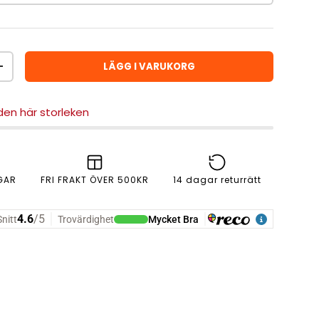
LÄGG I VARUKORG
ÖKA ANTAL
 den här storleken
GAR
FRI FRAKT ÖVER 500KR
14 dagar returrätt