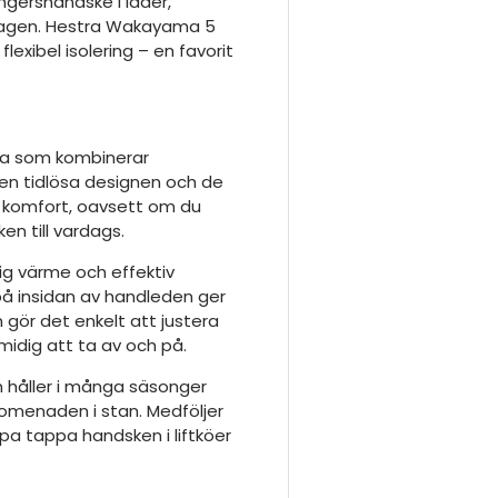
fingershandske i läder,
ardagen. Hestra Wakayama 5
flexibel isolering – en favorit
pa som kombinerar
 Den tidlösa designen och de
komfort, oavsett om du
en till vardags.
rlig värme och effektiv
 insidan av handleden ger
gör det enkelt att justera
idig att ta av och på.
 håller i många säsonger
promenaden i stan. Medföljer
ppa tappa handsken i liftköer