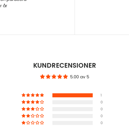
r år
KUNDRECENSIONER
5.00 av 5
1
0
0
0
0