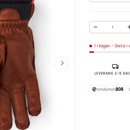
Antal
MINSKA ANTAL
1 i lager
- Sista i
NÄSTA
LEVERANS 2-5 DA