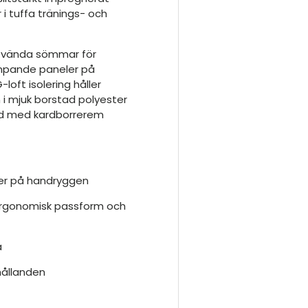
i tuffa tränings- och
åtvända sömmar för
mpande paneler på
oft isolering håller
 i mjuk borstad polyester
ed med kardborrerem
er på handryggen
ergonomisk passform och
a
hållanden