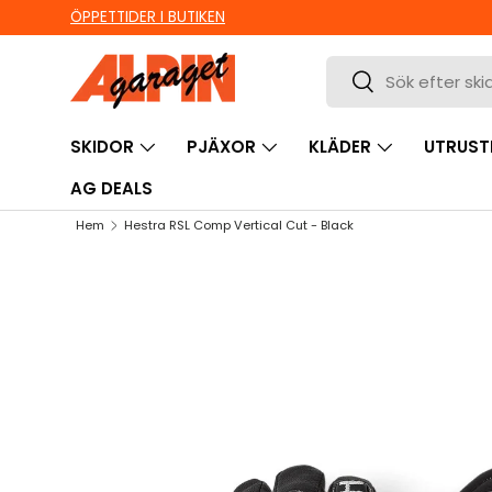
ÖPPETTIDER I BUTIKEN
HOPPA TILL INNEHÅLL
Sök
Sök
SKIDOR
PJÄXOR
KLÄDER
UTRUST
AG DEALS
Hem
Hestra RSL Comp Vertical Cut - Black
HOPPA TILL PRODUKTINFORMATION