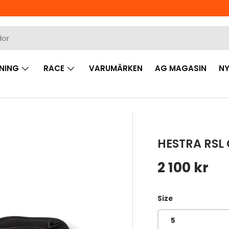
NING
RACE
VARUMÄRKEN
AG MAGASIN
NY
HESTRA RSL
Ordinarie 
2 100 kr
Size
5