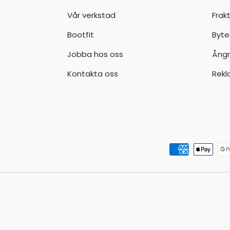
Vår verkstad
Frak
Bootfit
Byte
Jobba hos oss
Ångr
Kontakta oss
Rekl
Godkända betalningsmeto