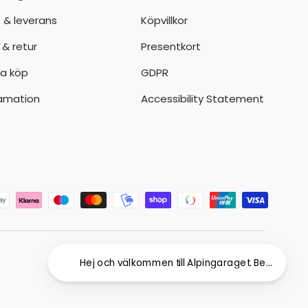
t & leverans
Köpvillkor
 & retur
Presentkort
a köp
GDPR
amation
Accessibility Statement
der
Hej och välkomme