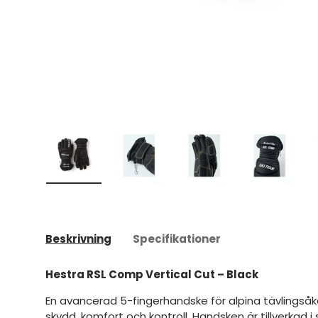
Ladda bild 1 i gallerivyn
Ladda bild 2 i gallerivyn
Ladda bild 3 i galleriv
Ladda bild
Beskrivning
Specifikationer
Hestra RSL Comp Vertical Cut – Black
En avancerad 5-fingerhandske för alpina tävlingsåk
skydd, komfort och kontroll. Handsken är tillverkad i