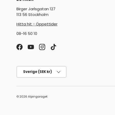
Birger Jarlsgatan 127
113 56 Stockholm
Hitta hit - Öppettider
08-16 50 10
Facebook
YouTube
Instagram
TikTok
Land/Region
Sverige (SEK kr)
© 2026
Alpingaraget