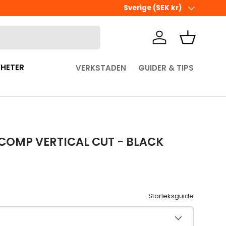
Ute i sista minuten? Välj Hämta 
Land/Region
Sverige (SEK kr)
Logga in
Korg
HETER
VERKSTADEN
GUIDER & TIPS
 COMP VERTICAL CUT - BLACK
pris
Storleksguide