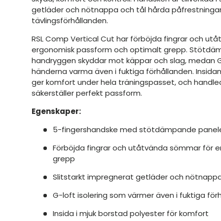
getläder och nötnappa och tål hårda påfrestningar 
tävlingsförhållanden.
RSL Comp Vertical Cut har förböjda fingrar och ut
ergonomisk passform och optimalt grepp. Stötdä
handryggen skyddar mot käppar och slag, medan G-l
händerna varma även i fuktiga förhållanden. Insidan
ger komfort under hela träningspasset, och handl
säkerställer perfekt passform.
Egenskaper:
5-fingershandske med stötdämpande panel
Förböjda fingrar och utåtvända sömmar för 
grepp
Slitstarkt impregnerat getläder och nötnapp
G-loft isolering som värmer även i fuktiga för
Insida i mjuk borstad polyester för komfort