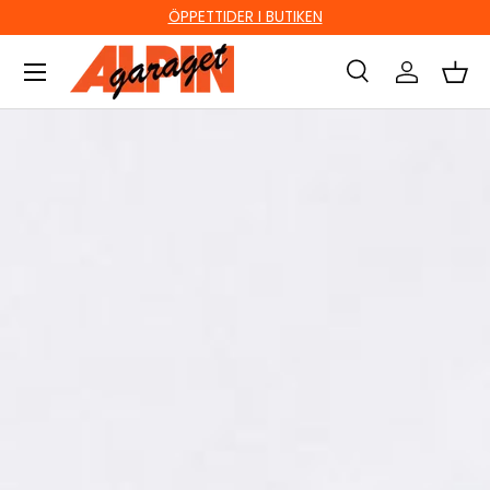
Ute i sista minuten? Välj Hämta i butik!
HOPPA TILL INNEHÅLL
Sök
Logga in
Kor
Sök
Sök