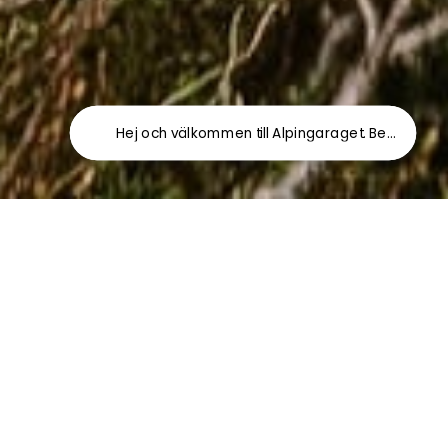
Hej och välkommen till Alpingaraget. Behöver du hj
BÄSTSÄLJARE
Visa alla
40 % rabatt
30 % rabatt