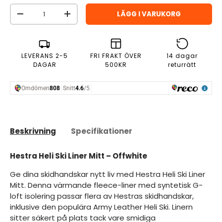
Antal
LÄGG I VARUKORG
MINSKA ANTAL
ÖKA ANTAL
LEVERANS 2-5
FRI FRAKT ÖVER
14 dagar
DAGAR
500KR
returrätt
Beskrivning
Specifikationer
Hestra Heli Ski Liner Mitt – Offwhite
Ge dina skidhandskar nytt liv med Hestra Heli Ski Liner
Mitt. Denna värmande fleece-liner med syntetisk G-
loft isolering passar flera av Hestras skidhandskar,
inklusive den populära Army Leather Heli Ski. Linern
sitter säkert på plats tack vare smidiga