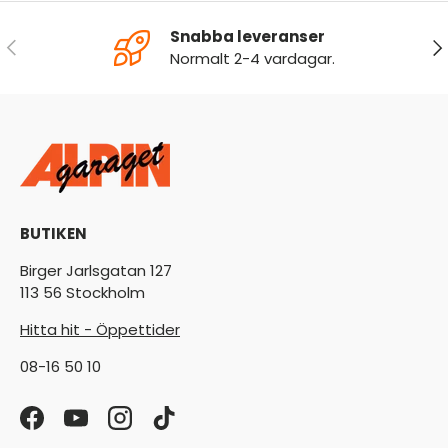
Snabba leveranser
FÖREGÅENDE
NÄ
Normalt 2-4 vardagar.
BUTIKEN
Birger Jarlsgatan 127
113 56 Stockholm
Hitta hit - Öppettider
08-16 50 10
Facebook
YouTube
Instagram
TikTok