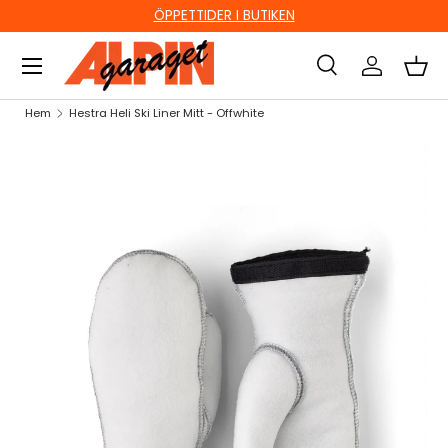
ÖPPETTIDER I BUTIKEN
HOPPA TILL INNEHÅLL
Sök
Logga in
Kor
Sök
Sök
Hem
Hestra Heli Ski Liner Mitt - Offwhite
HOPPA TILL PRODUKTINFORMATION