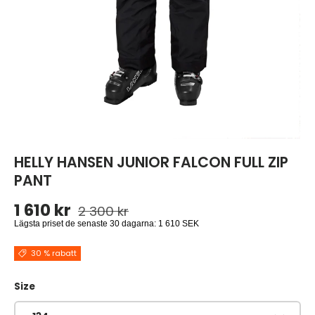
HELLY HANSEN JUNIOR FALCON FULL ZIP
PANT
Ordinarie pris
Reapris
1 610 kr
2 300 kr
Lägsta priset de senaste 30 dagarna:
1 610 SEK
30 % rabatt
Size