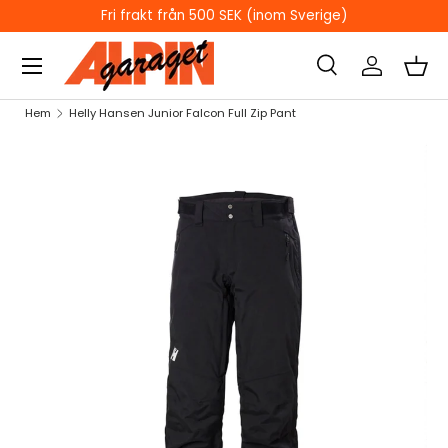
 från 500 SEK (inom Sverige)
ÖPPETTI
HOPPA TILL INNEHÅLL
Sök
Logga in
Kor
Sök
Sök
Hem
Helly Hansen Junior Falcon Full Zip Pant
HOPPA TILL PRODUKTINFORMATION