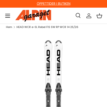
ÖPPETTIDER I BUTIKEN
HOPPA TILL INNEHÅLL
Sök
Logga in
Kor
Sök
Sök
Hem
HEAD WCR e-SL Rebel FIS SW RP WCR 14 25/26
HOPPA TILL PRODUKTINFORMATION