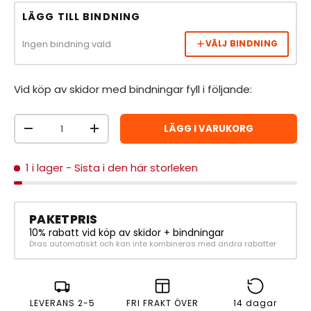
LÄGG TILL BINDNING
Ingen bindning vald
VÄLJ BINDNING
Vid köp av skidor med bindningar fyll i följande:
Antal
LÄGG I VARUKORG
MINSKA ANTAL
ÖKA ANTAL
1 i lager
- Sista i den här storleken
PAKETPRIS
10% rabatt vid köp av skidor + bindningar
Dras automatiskt och kan inte kombineras med andra rabatter
LEVERANS 2-5
FRI FRAKT ÖVER
14 dagar