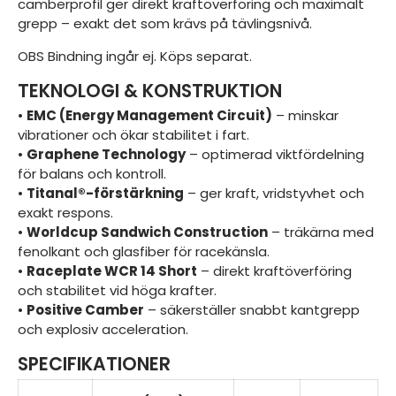
camberprofil ger direkt kraftöverföring och maximalt
grepp – exakt det som krävs på tävlingsnivå.
OBS Bindning ingår ej. Köps separat.
TEKNOLOGI & KONSTRUKTION
•
EMC (Energy Management Circuit)
– minskar
vibrationer och ökar stabilitet i fart.
•
Graphene Technology
– optimerad viktfördelning
för balans och kontroll.
•
Titanal®-förstärkning
– ger kraft, vridstyvhet och
exakt respons.
•
Worldcup Sandwich Construction
– träkärna med
fenolkant och glasfiber för racekänsla.
•
Raceplate WCR 14 Short
– direkt kraftöverföring
och stabilitet vid höga krafter.
•
Positive Camber
– säkerställer snabbt kantgrepp
och explosiv acceleration.
SPECIFIKATIONER