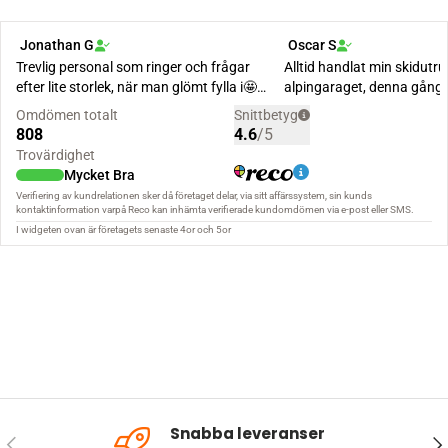
Snabba leveranser
FÖREGÅENDE
NÄ