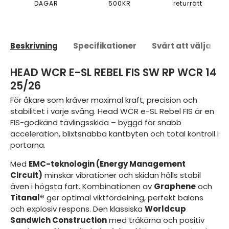
DAGAR
500KR
returrätt
Beskrivning
Specifikationer
Svårt att välja?
HEAD WCR E-SL REBEL FIS SW RP WCR 14
25/26
För åkare som kräver maximal kraft, precision och
stabilitet i varje sväng. Head WCR e-SL Rebel FIS är en
FIS-godkänd tävlingsskida – byggd för snabb
acceleration, blixtsnabba kantbyten och total kontroll i
portarna.
Med
EMC-teknologin (Energy Management
Circuit)
minskar vibrationer och skidan hålls stabil
även i högsta fart. Kombinationen av
Graphene
och
Titanal®
ger optimal viktfördelning, perfekt balans
och explosiv respons. Den klassiska
Worldcup
Sandwich Construction
med träkärna och positiv