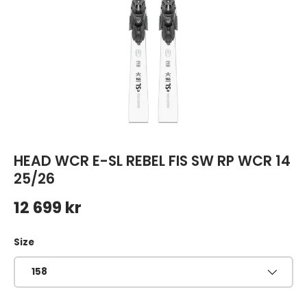
HEAD WCR E-SL REBEL FIS SW RP WCR 14
25/26
Ordinarie pris
12 699 kr
Size
158