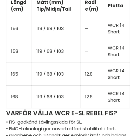
Längd
Mått (mm)
Radi
Platta
(cm)
Tip/Midja/Tail
e (m)
WCR 14
156
119 / 68 / 103
–
Short
WCR 14
158
119 / 68 / 103
–
Short
WCR 14
165
119 / 68 / 103
12.8
Short
WCR 14
168
119 / 68 / 103
12.8
Short
VARFÖR VÄLJA WCR E-SL REBEL FIS?
• FIS-godkänd tävlingsskida för SL.
• EMC-teknologi ger oöverträffad stabilitet i fart.
• Graphene och Titanal® ger explosiv kraft och balans.