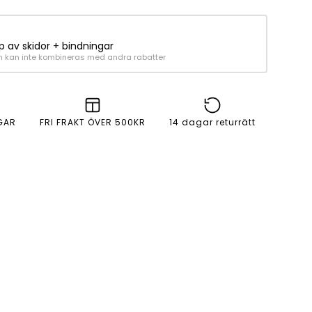
p av skidor + bindningar
h kan inte kombineras med andra rabatter
GAR
FRI FRAKT ÖVER 500KR
14 dagar returrätt