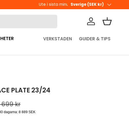
Land/Region
Sverige (SEK kr)
Logga in
Korg
HETER
VERKSTADEN
GUIDER & TIPS
CE PLATE 23/24
dinarie pris
 699 kr
 30 dagarna:
8 889 SEK