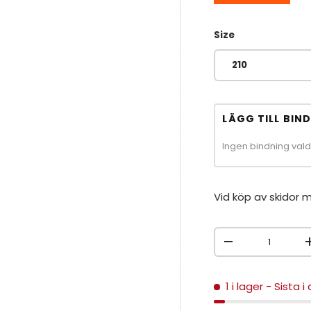
Size
210
LÄGG TILL BIN
Ingen bindning val
Vid köp av skidor m
Antal
MINSKA ANTAL
1 i lager
- Sista i