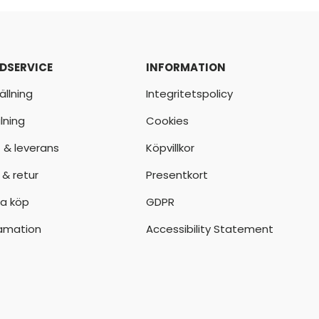
DSERVICE
INFORMATION
ällning
Integritetspolicy
lning
Cookies
t & leverans
Köpvillkor
 & retur
Presentkort
a köp
GDPR
amation
Accessibility Statement