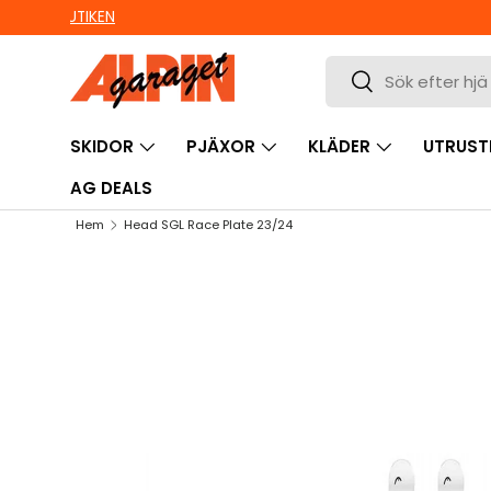
Ute i sista minuten? Välj Hämta i butik!
HOPPA TILL INNEHÅLL
Sök
Sök
SKIDOR
PJÄXOR
KLÄDER
UTRUST
AG DEALS
Hem
Head SGL Race Plate 23/24
HOPPA TILL PRODUKTINFORMATION