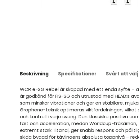
Beskrivning
Specifikationer
Svårt att väl
WCR e-SG Rebel är skapad med ett enda syfte – a
är godkänd för FIS-SG och utrustad med HEAD:s av
som minskar vibrationer och ger en stabilare, mjuka
Graphene-teknik optimeras viktfördelningen, vilket
och kontroll i varje sväng. Den klassiska positiva c
fart och acceleration, medan Worldcup-träkärnan, 
extremt stark Titanal, ger snabb respons och pålitlig
skida byggd för tävlingens absoluta toppnivå – redo