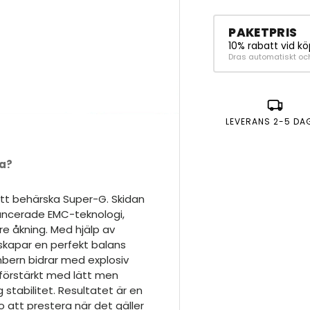
PAKETPRIS
10% rabatt vid kö
Dras automatiskt oc
LEVERANS 2-5 DA
ja?
tt behärska Super-G. Skidan
ancerade EMC-teknologi,
re åkning. Med hjälp av
 skapar en perfekt balans
ambern bidrar med explosiv
förstärkt med lätt men
 stabilitet. Resultatet är en
 att prestera när det gäller