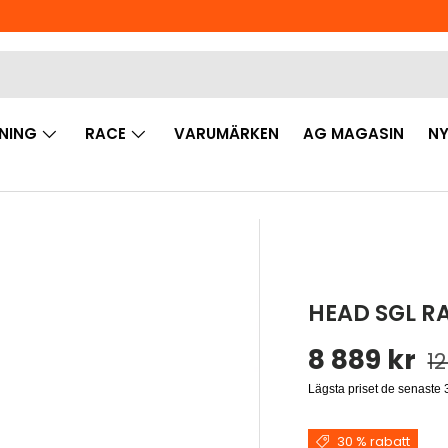
NING
RACE
VARUMÄRKEN
AG MAGASIN
NY
HEAD SGL RA
Reapris
Or
8 889 kr
12
Lägsta priset de senaste
30 % rabatt