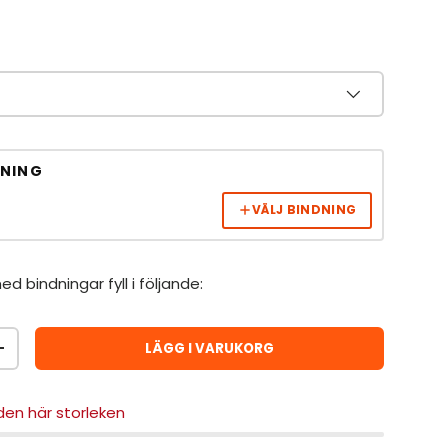
DNING
d
VÄLJ BINDNING
ed bindningar fyll i följande:
LÄGG I VARUKORG
ÖKA ANTAL
 den här storleken