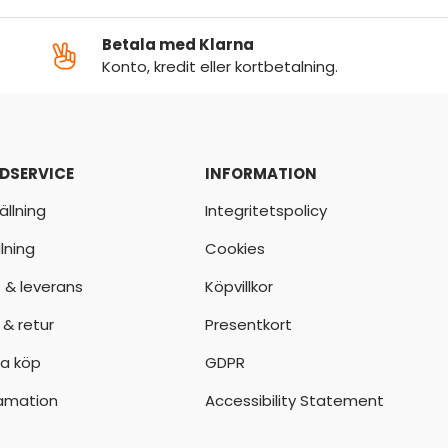
Betala med Klarna
Konto, kredit eller kortbetalning.
DSERVICE
INFORMATION
ällning
Integritetspolicy
lning
Cookies
t & leverans
Köpvillkor
 & retur
Presentkort
a köp
GDPR
amation
Accessibility Statement