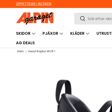
ÖPPETTIDER I BUTIKEN
HOPPA TILL INNEHÅLL
Sök
Sök
SKIDOR
PJÄXOR
KLÄDER
UTRUST
AG DEALS
Hem
Head Raptor WCR 1
HOPPA TILL PRODUKTINFORMATION