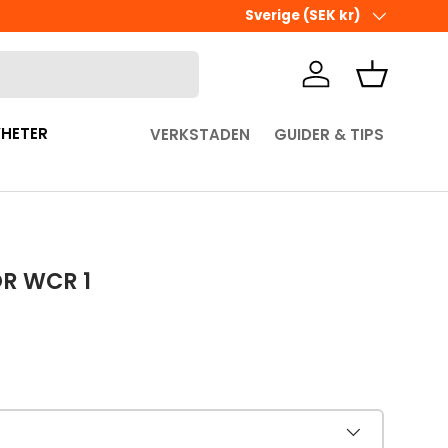
Ute i sista minuten? Välj Hämta 
Land/Region
Sverige (SEK kr)
Logga in
Korg
HETER
VERKSTADEN
GUIDER & TIPS
R WCR 1
pris