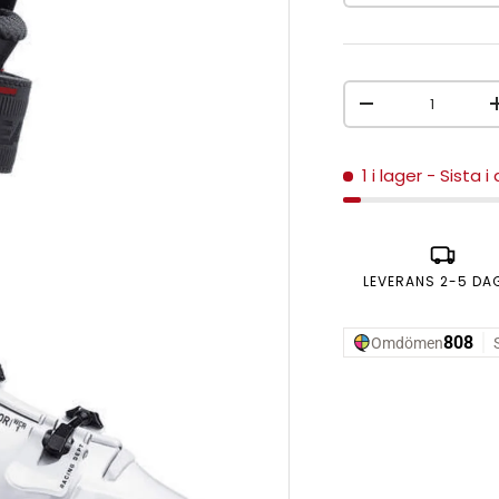
Antal
MINSKA ANTAL
1 i lager
- Sista i
LEVERANS 2-5 DA