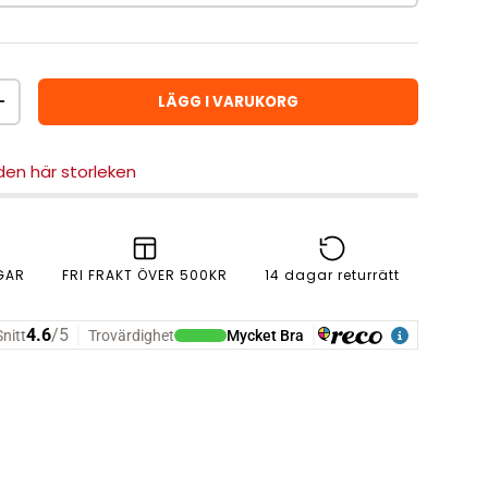
LÄGG I VARUKORG
ÖKA ANTAL
 den här storleken
GAR
FRI FRAKT ÖVER 500KR
14 dagar returrätt