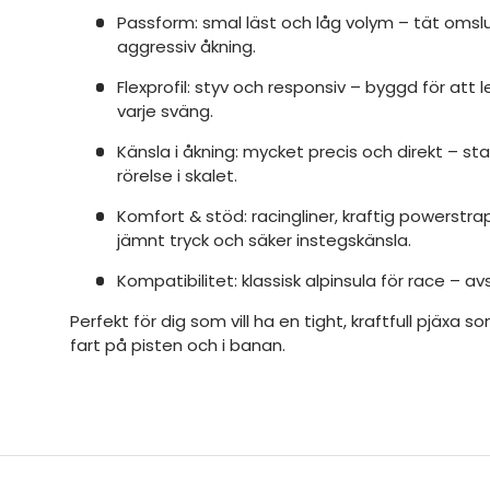
Passform: smal läst och låg volym – tät omslu
aggressiv åkning.
Flexprofil: styv och responsiv – byggd för att l
varje sväng.
Känsla i åkning: mycket precis och direkt – st
rörelse i skalet.
Komfort & stöd: racingliner, kraftig powerstr
jämnt tryck och säker instegskänsla.
Kompatibilitet: klassisk alpinsula för race – av
Perfekt för dig som vill ha en tight, kraftfull pjäxa 
fart på pisten och i banan.