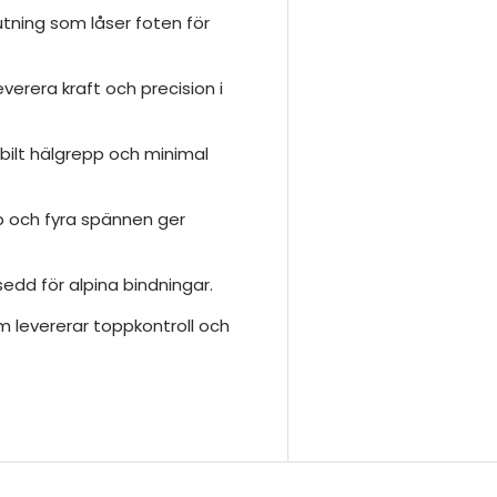
tning som låser foten för
everera kraft och precision i
abilt hälgrepp och minimal
ap och fyra spännen ger
sedd för alpina bindningar.
som levererar toppkontroll och