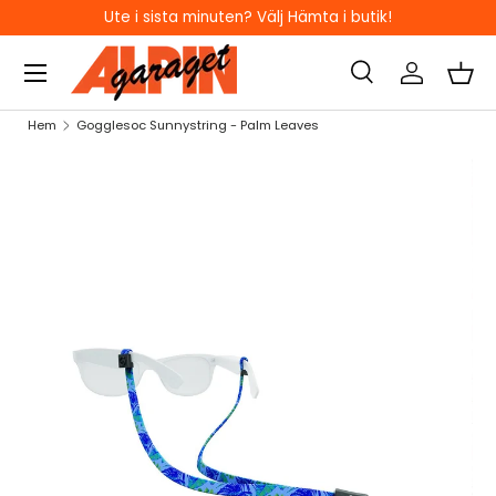
Ute i sista minuten? Välj Hämta i butik!
HOPPA TILL INNEHÅLL
Sök
Logga in
Kor
Sök
Sök
Hem
Gogglesoc Sunnystring - Palm Leaves
HOPPA TILL PRODUKTINFORMATION