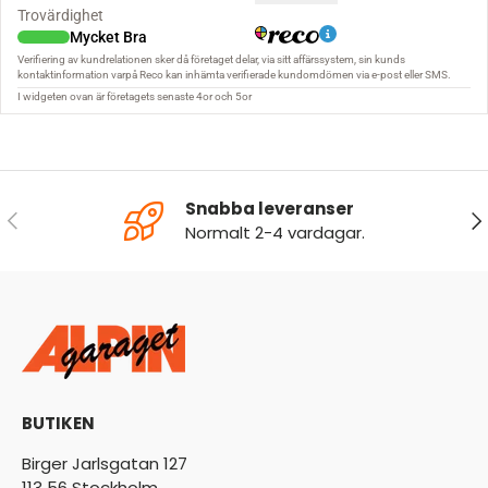
Snabba leveranser
FÖREGÅENDE
NÄ
Normalt 2-4 vardagar.
BUTIKEN
Birger Jarlsgatan 127
113 56 Stockholm