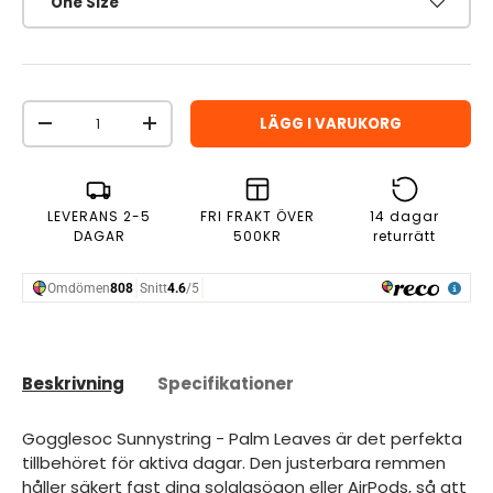
One Size
Antal
LÄGG I VARUKORG
MINSKA ANTAL
ÖKA ANTAL
LEVERANS 2-5
FRI FRAKT ÖVER
14 dagar
DAGAR
500KR
returrätt
Beskrivning
Specifikationer
Gogglesoc Sunnystring - Palm Leaves är det perfekta
tillbehöret för aktiva dagar. Den justerbara remmen
håller säkert fast dina solglasögon eller AirPods, så att