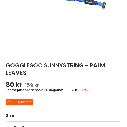
GOGGLESOC SUNNYSTRING - PALM
LEAVES
Ordinarie pris
Reapris
80 kr
159 kr
Lägsta priset de senaste 30 dagarna:
159 SEK
(-50%)
50 % rabatt
Size